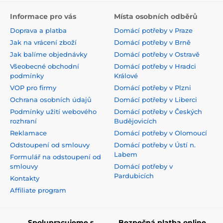
Informace pro vás
Místa osobních odběrů
Doprava a platba
Domácí potřeby v Praze
Jak na vrácení zboží
Domácí potřeby v Brně
Jak balíme objednávky
Domácí potřeby v Ostravě
Všeobecné obchodní
Domácí potřeby v Hradci
podmínky
Králové
VOP pro firmy
Domácí potřeby v Plzni
Ochrana osobních údajů
Domácí potřeby v Liberci
Podmínky užití webového
Domácí potřeby v Českých
rozhraní
Budějovicích
Reklamace
Domácí potřeby v Olomoucí
Odstoupení od smlouvy
Domácí potřeby v Ústí n.
Labem
Formulář na odstoupení od
smlouvy
Domácí potřeby v
Pardubicích
Kontakty
Affiliate program
Spolupracujeme s
Bezpečná platba online