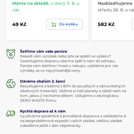
Máme na skladě
,
v úterý 11. 8. u
Naskladňujeme 
vás
středu 26. 8. u vá
49 Kč
582 Kč
Do košíku
Šetříme vám vaše peníze
Nesedí vám výrobek nebo jste se spletli ve výběru?
Garantujeme dopravu zdarma zpět k nám do eshopu.
Peníze vám šetříme i hned u nákupu, vybíráme pro vás
výrobky za co nejvýhodnější ceny.
Dáváme obalům 2. šanci
Recyklujeme a balíme z 80% do použitých a obnovitelných
obalových materiálů. Vážíme si naší planety a záleží nám na
tom, jakou ji necháme dětem. Usilujeme o ekologickou
ZERO WASTE firmu.
Rychlá doprava až k vám
Využíváme spolehlivé a prověžené dopravce a zakládáme si
na bezproblémové expedici vašich zásilek, většinu zásilek
odesíláme ještě v den objednávky.