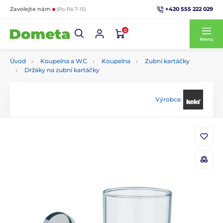
+420 555 222 029
Zavolejte nám
(Po-Pá 7-15)
0
Menu
Úvod
Koupelna a WC
Koupelna
Zubní kartáčky
Držáky na zubní kartáčky
Výrobce