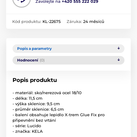
Zavolejte na
+420 555 222 029
Kód produktu:
KL-22675
Záruka:
24 měsíců
Popis a parametry
Hodnocení
(0)
Popis produktu
- materiál: sko/nerezová ocel 18/10
- délka: 11,5 cm
- výška sklenice: 9,5 cm
- průměr sklenice: 6,5 cm
- balení obsahuje lepidlo X-trem Glue Fix pro
připevnění bez vrtání
- série: Lucido
- značka: KELA