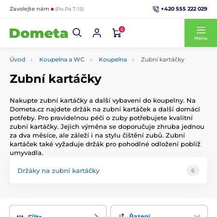
+420 555 222 029
Zavolejte nám
(Po-Pá 7-15)
0
Menu
Úvod
Koupelna a WC
Koupelna
Zubní kartáčky
Zubní kartáčky
Nakupte zubní kartáčky a další vybavení do koupelny. Na
Dometa.cz najdete držák na zubní kartáček a další domácí
potřeby. Pro pravidelnou péči o zuby potřebujete kvalitní
zubní kartáčky. Jejich výměna se doporučuje zhruba jednou
za dva měsíce, ale záleží i na stylu čištění zubů. Zubní
kartáček také vyžaduje držák pro pohodlné odložení poblíž
umyvadla.
Držáky na zubní kartáčky
6
Řazení
Filtr