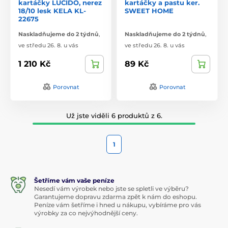
kartáčky LUCIDO, nerez
kartáčky a pastu ker.
18/10 lesk KELA KL-
SWEET HOME
22675
Naskladňujeme do 2 týdnů
,
Naskladňujeme do 2 týdnů
,
ve středu 26. 8. u vás
ve středu 26. 8. u vás
1 210 Kč
89 Kč
Porovnat
Porovnat
Už jste viděli 6 produktů z 6.
1
Šetříme vám vaše peníze
Nesedí vám výrobek nebo jste se spletli ve výběru?
Garantujeme dopravu zdarma zpět k nám do eshopu.
Peníze vám šetříme i hned u nákupu, vybíráme pro vás
výrobky za co nejvýhodnější ceny.