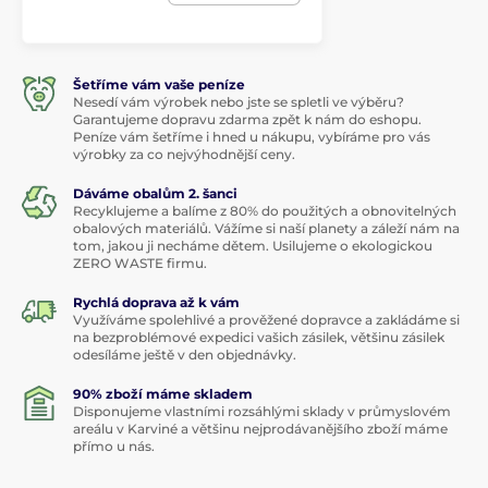
Šetříme vám vaše peníze
Nesedí vám výrobek nebo jste se spletli ve výběru?
Garantujeme dopravu zdarma zpět k nám do eshopu.
Peníze vám šetříme i hned u nákupu, vybíráme pro vás
výrobky za co nejvýhodnější ceny.
Dáváme obalům 2. šanci
Recyklujeme a balíme z 80% do použitých a obnovitelných
obalových materiálů. Vážíme si naší planety a záleží nám na
tom, jakou ji necháme dětem. Usilujeme o ekologickou
ZERO WASTE firmu.
Rychlá doprava až k vám
Využíváme spolehlivé a prověžené dopravce a zakládáme si
na bezproblémové expedici vašich zásilek, většinu zásilek
odesíláme ještě v den objednávky.
90% zboží máme skladem
Disponujeme vlastními rozsáhlými sklady v průmyslovém
areálu v Karviné a většinu nejprodávanějšího zboží máme
přímo u nás.