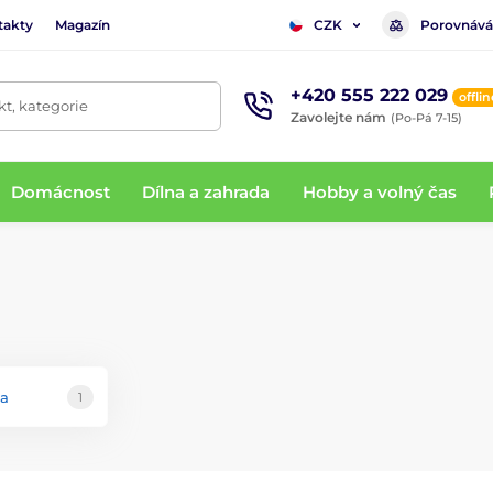
takty
Magazín
Porovnává
CZK
+420 555 222 029
offlin
t, kategorie
Zavolejte nám
(Po-Pá 7-15)
Domácnost
Dílna a zahrada
Hobby a volný čas
ka
1