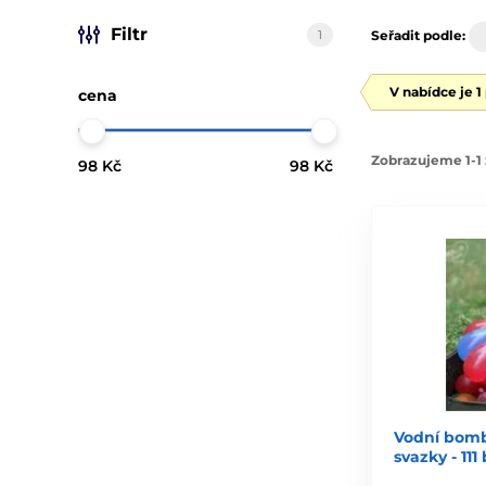
Filtr
1
Seřadit podle:
V nabídce je 1
cena
Zobrazujeme 1-1 
98 Kč
98 Kč
Vodní bomby
svazky - 11