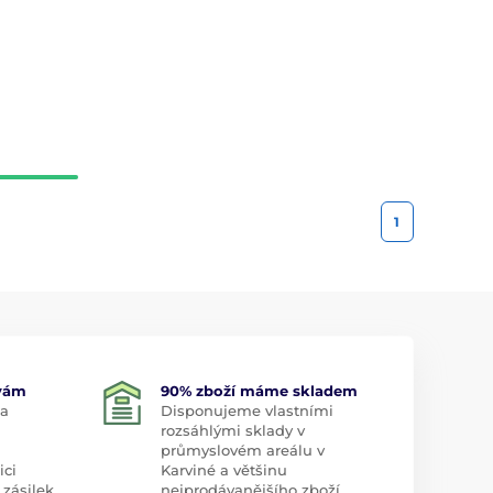
1
 vám
90% zboží máme skladem
 a
Disponujeme vlastními
rozsáhlými sklady v
průmyslovém areálu v
ici
Karviné a většinu
 zásilek
nejprodávanějšího zboží