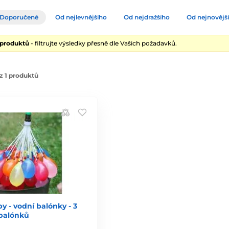
Doporučené
Od nejlevnějšího
Od nejdražšího
Od nejnovějš
 produktů
- filtrujte výsledky přesně dle Vašich požadavků.
z 1 produktů
 - vodní balónky - 3
1 balónků