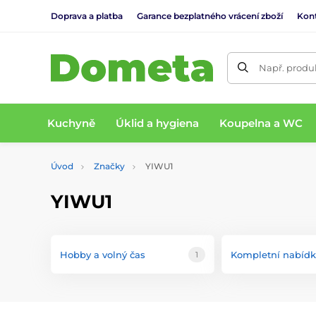
Doprava a platba
Garance bezplatného vrácení zboží
Kon
Např. produk
Kuchyně
Úklid a hygiena
Koupelna a WC
Úvod
Značky
YIWU1
YIWU1
Hobby a volný čas
Kompletní nabíd
1