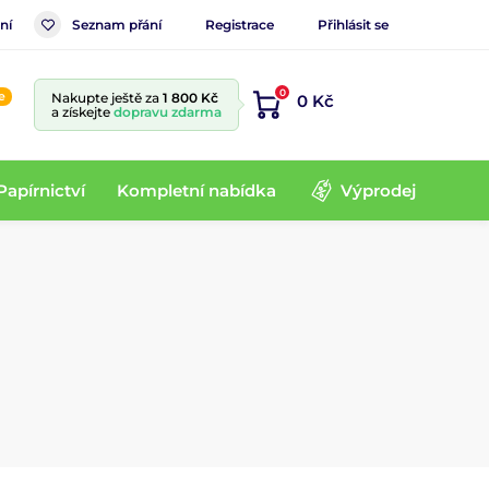
ní
Seznam přání
Registrace
Přihlásit se
0
e
Nakupte ještě za
1 800 Kč
0 Kč
a získejte
dopravu zdarma
Papírnictví
Kompletní nabídka
Výprodej