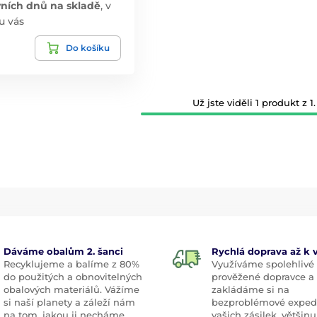
vních dnů na skladě
,
v
 u vás
Do košíku
Už jste viděli 1 produkt z 1.
Dáváme obalům 2. šanci
Rychlá doprava až k
Recyklujeme a balíme z 80%
Využíváme spolehlivé
do použitých a obnovitelných
prověžené dopravce a
obalových materiálů. Vážíme
zakládáme si na
si naší planety a záleží nám
bezproblémové exped
na tom, jakou ji necháme
vašich zásilek, většinu