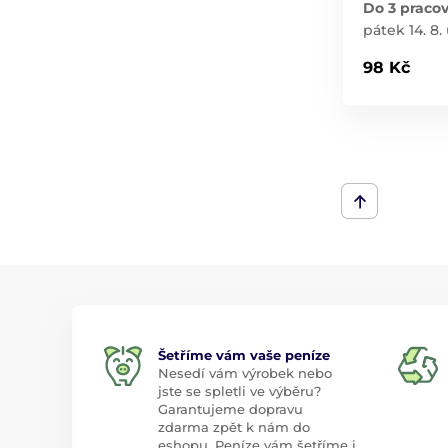
Do 3 praco
pátek 14. 8.
98 Kč
Šetříme vám vaše peníze
Nesedí vám výrobek nebo
jste se spletli ve výběru?
Garantujeme dopravu
zdarma zpět k nám do
eshopu. Peníze vám šetříme i