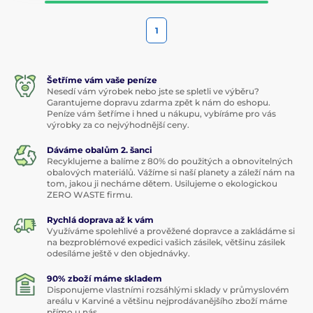
1
Šetříme vám vaše peníze
Nesedí vám výrobek nebo jste se spletli ve výběru?
Garantujeme dopravu zdarma zpět k nám do eshopu.
Peníze vám šetříme i hned u nákupu, vybíráme pro vás
výrobky za co nejvýhodnější ceny.
Dáváme obalům 2. šanci
Recyklujeme a balíme z 80% do použitých a obnovitelných
obalových materiálů. Vážíme si naší planety a záleží nám na
tom, jakou ji necháme dětem. Usilujeme o ekologickou
ZERO WASTE firmu.
Rychlá doprava až k vám
Využíváme spolehlivé a prověžené dopravce a zakládáme si
na bezproblémové expedici vašich zásilek, většinu zásilek
odesíláme ještě v den objednávky.
90% zboží máme skladem
Disponujeme vlastními rozsáhlými sklady v průmyslovém
areálu v Karviné a většinu nejprodávanějšího zboží máme
přímo u nás.