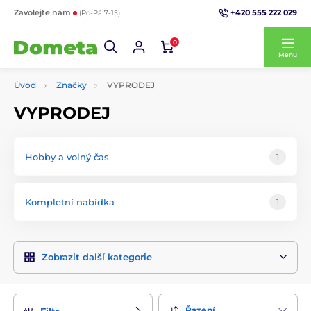
+420 555 222 029
Zavolejte nám
(Po-Pá 7-15)
0
Menu
Úvod
Značky
VYPRODEJ
VYPRODEJ
Hobby a volný čas
1
Kompletní nabídka
1
Zobrazit další kategorie
Řazení
Filtr