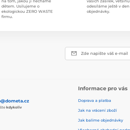
na tom, jakou ji necháme
vašich zásilek, většinu
dětem. Usilujeme o
odesíláme ještě v den
ekologickou ZERO WASTE
objednávky.
firmu.
Zde napište váš e-mail
Informace pro vás
p@dometa.cz
Doprava a platba
ište
kdykoliv
Jak na vrácení zboží
Jak balíme objednávky
Všeobecné obchodní pod