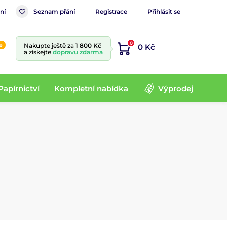
ní
Seznam přání
Registrace
Přihlásit se
0
e
Nakupte ještě za
1 800 Kč
0 Kč
a získejte
dopravu zdarma
Papírnictví
Kompletní nabídka
Výprodej