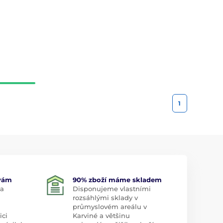
1
 vám
90% zboží máme skladem
 a
Disponujeme vlastními
rozsáhlými sklady v
průmyslovém areálu v
ici
Karviné a většinu