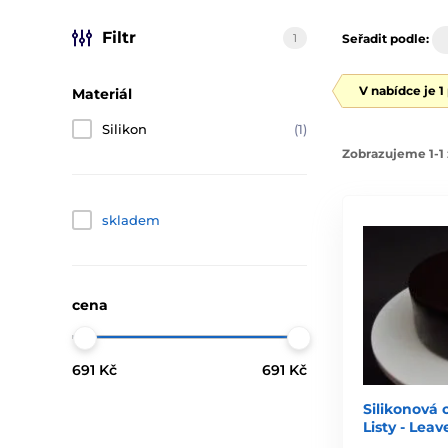
Filtr
1
Seřadit podle:
V nabídce je 1
Materiál
Silikon
(1)
Zobrazujeme 1-1 
skladem
cena
691 Kč
691 Kč
Silikonová 
Listy - Leav