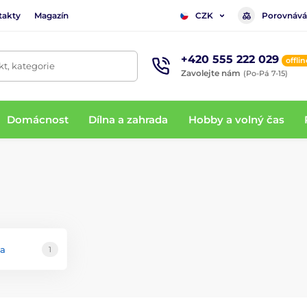
takty
Magazín
Porovnává
CZK
+420 555 222 029
offlin
t, kategorie
Zavolejte nám
(Po-Pá 7-15)
Domácnost
Dílna a zahrada
Hobby a volný čas
ka
1