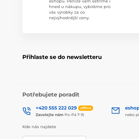
eshopu. Peníze vám šetříme i
hned u nákupu, vybíráme pro
vás výrobky za co
nejvýhodnější ceny.
Přihlaste se do newsletteru
Potřebujete poradit
+420 555 222 029
esho
offline
Zavolejte nám
Po-Pá 7-15
nebo p
Kde nás najdete