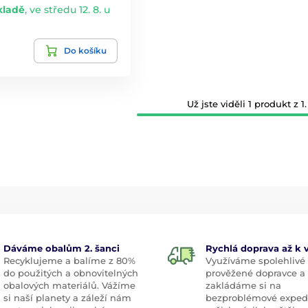
kladě
,
ve středu 12. 8. u
Do košíku
Už jste viděli 1 produkt z 1.
Dáváme obalům 2. šanci
Rychlá doprava až k
Recyklujeme a balíme z 80%
Využíváme spolehlivé
do použitých a obnovitelných
prověžené dopravce a
obalových materiálů. Vážíme
zakládáme si na
si naší planety a záleží nám
bezproblémové exped