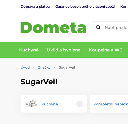
Doprava a platba
Garance bezplatného vrácení zboží
Kon
Např. produk
Kuchyně
Úklid a hygiena
Koupelna a WC
Úvod
Značky
SugarVeil
SugarVeil
Kuchyně
Kompletní nabíd
1