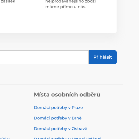
 zásilek
nejprodávanějšího zboží
máme přímo u nás.
Přihlásit
Místa osobních odběrů
Domácí potřeby v Praze
Domácí potřeby v Brně
Domácí potřeby v Ostravě
mínky
Domácí potřeby v Hradci Králové