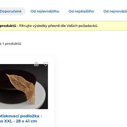
Doporučené
Od nejlevnějšího
Od nejdražšího
Od nejnovějš
 produktů
- filtrujte výsledky přesně dle Vašich požadavků.
z 1 produktů
otiskovací podložka -
es XXL - 28 x 41 cm