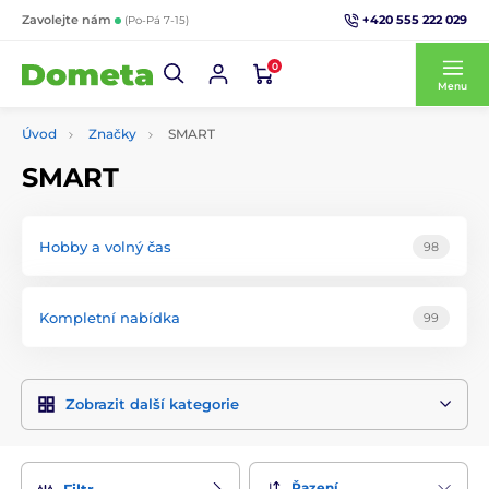
+420 555 222 029
Zavolejte nám
(Po-Pá 7-15)
0
Menu
Úvod
Značky
SMART
SMART
Hobby a volný čas
98
Kompletní nabídka
99
Zobrazit další kategorie
Řazení
Filtr