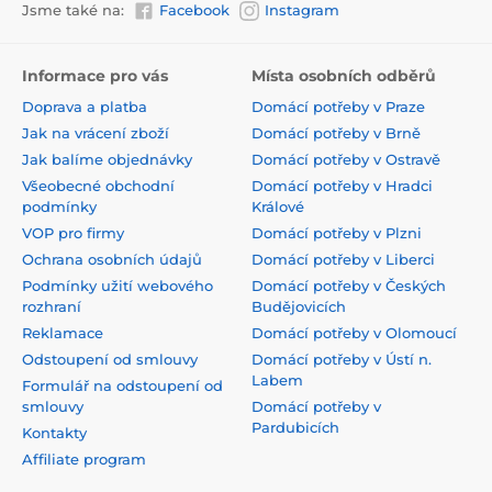
Jsme také na:
Facebook
Instagram
Informace pro vás
Místa osobních odběrů
Doprava a platba
Domácí potřeby v Praze
Jak na vrácení zboží
Domácí potřeby v Brně
Jak balíme objednávky
Domácí potřeby v Ostravě
Všeobecné obchodní
Domácí potřeby v Hradci
podmínky
Králové
VOP pro firmy
Domácí potřeby v Plzni
Ochrana osobních údajů
Domácí potřeby v Liberci
Podmínky užití webového
Domácí potřeby v Českých
rozhraní
Budějovicích
Reklamace
Domácí potřeby v Olomoucí
Odstoupení od smlouvy
Domácí potřeby v Ústí n.
Labem
Formulář na odstoupení od
smlouvy
Domácí potřeby v
Pardubicích
Kontakty
Affiliate program