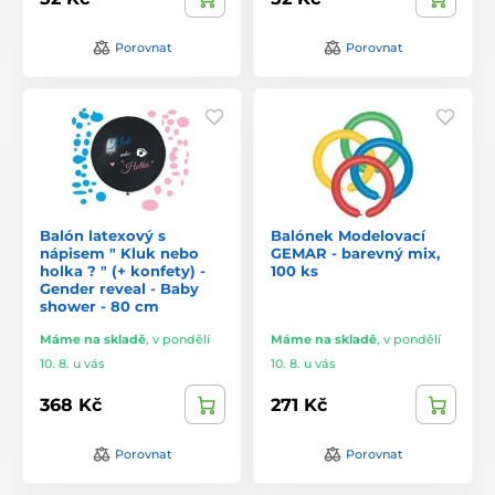
Porovnat
Porovnat
Balón latexový s
Balónek Modelovací
nápisem " Kluk nebo
GEMAR - barevný mix,
holka ? " (+ konfety) -
100 ks
Gender reveal - Baby
shower - 80 cm
Máme na skladě
,
v pondělí
Máme na skladě
,
v pondělí
10. 8. u vás
10. 8. u vás
368 Kč
271 Kč
Porovnat
Porovnat