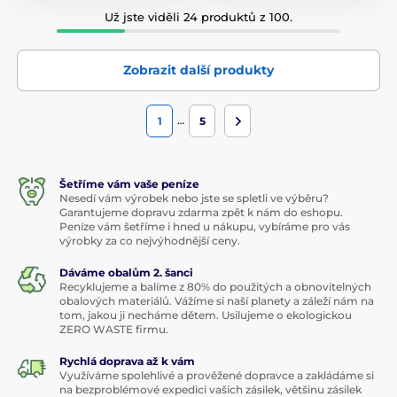
Už jste viděli 24 produktů z 100.
Zobrazit další produkty
…
1
5
Šetříme vám vaše peníze
Nesedí vám výrobek nebo jste se spletli ve výběru?
Garantujeme dopravu zdarma zpět k nám do eshopu.
Peníze vám šetříme i hned u nákupu, vybíráme pro vás
výrobky za co nejvýhodnější ceny.
Dáváme obalům 2. šanci
Recyklujeme a balíme z 80% do použitých a obnovitelných
obalových materiálů. Vážíme si naší planety a záleží nám na
tom, jakou ji necháme dětem. Usilujeme o ekologickou
ZERO WASTE firmu.
Rychlá doprava až k vám
Využíváme spolehlivé a prověžené dopravce a zakládáme si
na bezproblémové expedici vašich zásilek, většinu zásilek