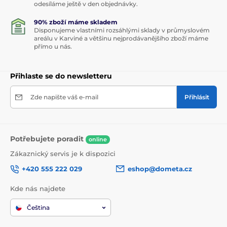
odesíláme ještě v den objednávky.
90% zboží máme skladem
Disponujeme vlastními rozsáhlými sklady v průmyslovém
areálu v Karviné a většinu nejprodávanějšího zboží máme
přímo u nás.
Přihlaste se do newsletteru
Zde napište váš e-mail
Přihlásit
Potřebujete poradit
online
Zákaznický servis je k dispozici
+420 555 222 029
eshop@dometa.cz
Kde nás najdete
Čeština