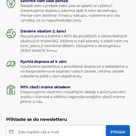
Šetříme vám vaše peníze
Nesedí vám výrobek nebo jste se spletli ve výběru?
Garantujeme dopravu zdarma zpět k nám do eshopu.
Peníze vám šetříme i hned u nákupu, vybíráme pro vás
výrobky za co nejvýhodnější ceny.
Dáváme obalům 2. šanci
Recyklujeme a balíme z 80% do použitých a obnovitelných
obalových materiálů. Vážíme si naší planety a záleží nám na
tom, jakou ji necháme dětem. Usilujeme o ekologickou
ZERO WASTE firmu.
Rychlá doprava až k vám
Využíváme spolehlivé a prověžené dopravce a zakládáme si
na bezproblémové expedici vašich zásilek, většinu zásilek
odesíláme ještě v den objednávky.
90% zboží máme skladem
Disponujeme vlastními rozsáhlými sklady v průmyslovém
areálu v Karviné a většinu nejprodávanějšího zboží máme
přímo u nás.
Přihlaste se do newsletteru
Zde napište váš e-mail
Přihlásit