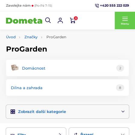
+420 555 222 029
Zavolejte nám
(Po-Pá 7-15)
0
Menu
Úvod
Značky
ProGarden
ProGarden
Domácnost
2
Dílna a zahrada
8
Zobrazit další kategorie
Řazení
Filtr