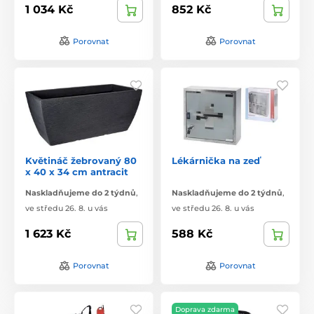
1 034 Kč
852 Kč
Porovnat
Porovnat
Květináč žebrovaný 80
Lékárnička na zeď
x 40 x 34 cm antracit
Naskladňujeme do 2 týdnů
,
Naskladňujeme do 2 týdnů
,
ve středu 26. 8. u vás
ve středu 26. 8. u vás
1 623 Kč
588 Kč
Porovnat
Porovnat
Doprava zdarma