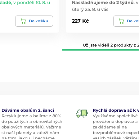
kladě
,
v pondělí 10. 8. u
Naskladňujeme do 2 týdnů
,
v
úterý 25. 8. u vás
227 Kč
Do košíku
Do ko
Už jste viděli 2 produkty z 2
Dáváme obalům 2. šanci
Rychlá doprava až k
Recyklujeme a balíme z 80%
Využíváme spolehlivé
do použitých a obnovitelných
prověžené dopravce a
obalových materiálů. Vážíme
zakládáme si na
si naší planety a záleží nám
bezproblémové exped
na tom, jakou ji necháme
vašich zásilek, většinu