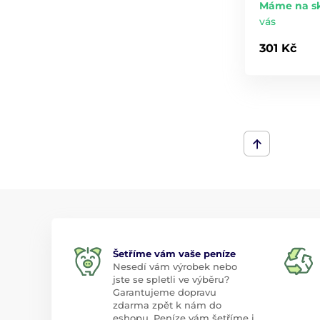
Máme na s
vás
301 Kč
Šetříme vám vaše peníze
Nesedí vám výrobek nebo
jste se spletli ve výběru?
Garantujeme dopravu
zdarma zpět k nám do
eshopu. Peníze vám šetříme i