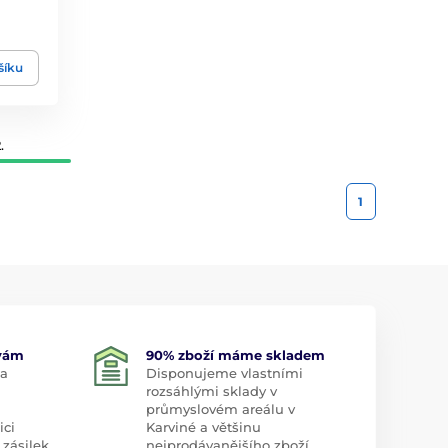
šíku
.
1
 vám
90% zboží máme skladem
 a
Disponujeme vlastními
rozsáhlými sklady v
průmyslovém areálu v
ici
Karviné a většinu
 zásilek
nejprodávanějšího zboží