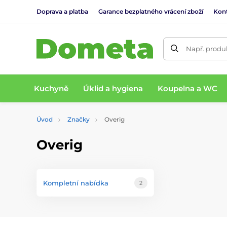
Doprava a platba
Garance bezplatného vrácení zboží
Kon
Např. produk
Kuchyně
Úklid a hygiena
Koupelna a WC
Úvod
Značky
Overig
Overig
Kompletní nabídka
2