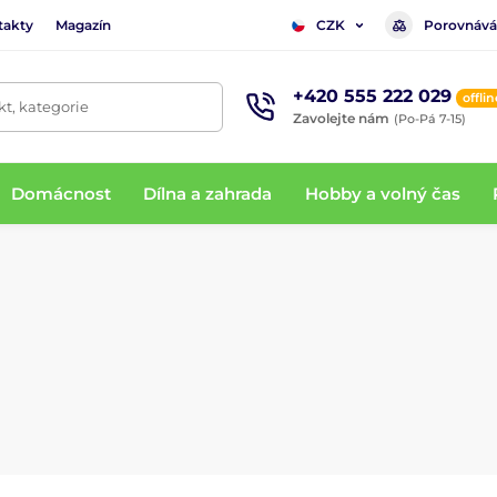
takty
Magazín
Porovnává
CZK
+420 555 222 029
offlin
t, kategorie
Zavolejte nám
(Po-Pá 7-15)
Domácnost
Dílna a zahrada
Hobby a volný čas