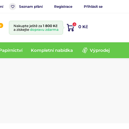
ní
Seznam přání
Registrace
Přihlásit se
0
e
Nakupte ještě za
1 800 Kč
0 Kč
a získejte
dopravu zdarma
Papírnictví
Kompletní nabídka
Výprodej