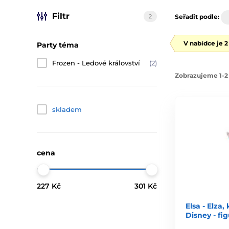
Filtr
2
Seřadit podle:
V nabídce je 
Party téma
Frozen - Ledové království
(2)
Zobrazujeme 1-2 
skladem
cena
227 Kč
301 Kč
Elsa - Elza,
Disney - fi