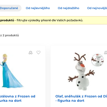
Doporučené
Od nejlevnějšího
Od nejdražšího
Od nejnovějš
2 produktů
- filtrujte výsledky přesně dle Vašich požadavků.
z 2 produktů
 královna z Frozen od
Olaf, sněhulák z Frozen od D
gurka na dort
- figurka na dort