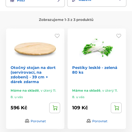
Zobrazujeme 1-3 z 3 produktů
Otočný stojan na dort
Pestíky lesklé - zelená
(servírovací, na
80 ks
zdobení) - 39 cm +
dárek zdarma
Máme na skladě
,
v úterý 11.
Máme na skladě
,
v úterý 11.
8. u vás
8. u vás
596 Kč
109 Kč
Porovnat
Porovnat