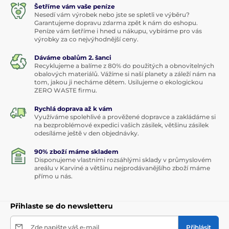
Šetříme vám vaše peníze
Nesedí vám výrobek nebo jste se spletli ve výběru?
Garantujeme dopravu zdarma zpět k nám do eshopu.
Peníze vám šetříme i hned u nákupu, vybíráme pro vás
výrobky za co nejvýhodnější ceny.
Dáváme obalům 2. šanci
Recyklujeme a balíme z 80% do použitých a obnovitelných
obalových materiálů. Vážíme si naší planety a záleží nám na
tom, jakou ji necháme dětem. Usilujeme o ekologickou
ZERO WASTE firmu.
Rychlá doprava až k vám
Využíváme spolehlivé a prověžené dopravce a zakládáme si
na bezproblémové expedici vašich zásilek, většinu zásilek
odesíláme ještě v den objednávky.
90% zboží máme skladem
Disponujeme vlastními rozsáhlými sklady v průmyslovém
areálu v Karviné a většinu nejprodávanějšího zboží máme
přímo u nás.
Přihlaste se do newsletteru
Zde napište váš e-mail
Přihlásit