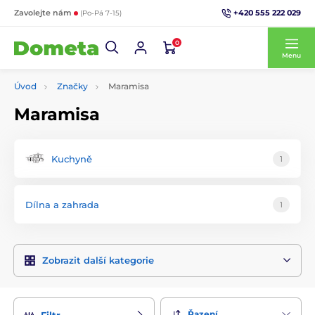
+420 555 222 029
Zavolejte nám
(Po-Pá 7-15)
0
Menu
Úvod
Značky
Maramisa
Maramisa
Kuchyně
1
Dílna a zahrada
1
Zobrazit další kategorie
Řazení
Filtr