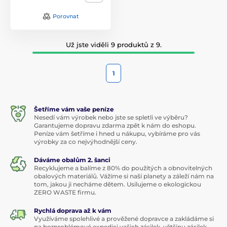
Porovnat
Už jste viděli 9 produktů z 9.
1
Šetříme vám vaše peníze
Nesedí vám výrobek nebo jste se spletli ve výběru?
Garantujeme dopravu zdarma zpět k nám do eshopu.
Peníze vám šetříme i hned u nákupu, vybíráme pro vás
výrobky za co nejvýhodnější ceny.
Dáváme obalům 2. šanci
Recyklujeme a balíme z 80% do použitých a obnovitelných
obalových materiálů. Vážíme si naší planety a záleží nám na
tom, jakou ji necháme dětem. Usilujeme o ekologickou
ZERO WASTE firmu.
Rychlá doprava až k vám
Využíváme spolehlivé a prověžené dopravce a zakládáme si
na bezproblémové expedici vašich zásilek, většinu zásilek