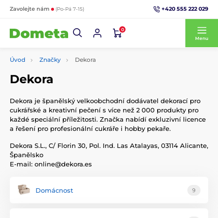
+420 555 222 029
Zavolejte nám
(Po-Pá 7-15)
0
Menu
Úvod
Značky
Dekora
Dekora
Dekora je španělský velkoobchodní dodávatel dekorací pro
cukrářské a kreativní pečení s více než 2 000 produkty pro
každé speciální příležitosti. Značka nabídí exkluzivní licence
a řešení pro profesionální cukráře i hobby pekaře.
Dekora S.L., C/ Florin 30, Pol. Ind. Las Atalayas, 03114 Alicante,
Španělsko
E-mail: online@dekora.es
Domácnost
9