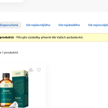
Doporučené
Od nejlevnějšího
Od nejdražšího
Od nejnovějš
 produktů
- filtrujte výsledky přesně dle Vašich požadavků.
z 1 produktů