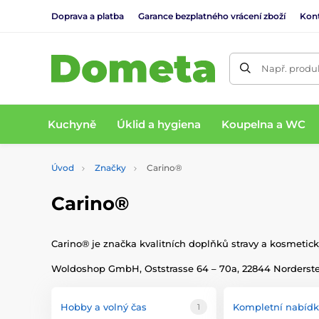
Doprava a platba
Garance bezplatného vrácení zboží
Kon
Např. produk
Kuchyně
Úklid a hygiena
Koupelna a WC
Úvod
Značky
Carino®
Carino®
Carino® je značka kvalitních doplňků stravy a kosmetick
Woldoshop GmbH, Oststrasse 64 – 70a, 22844 Norderste
Hobby a volný čas
Kompletní nabíd
1