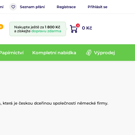
ní
Seznam přání
Registrace
Přihlásit se
0
e
Nakupte ještě za
1 800 Kč
0 Kč
a získejte
dopravu zdarma
Papírnictví
Kompletní nabídka
Výprodej
, která je českou dceřinou společností německé firmy.