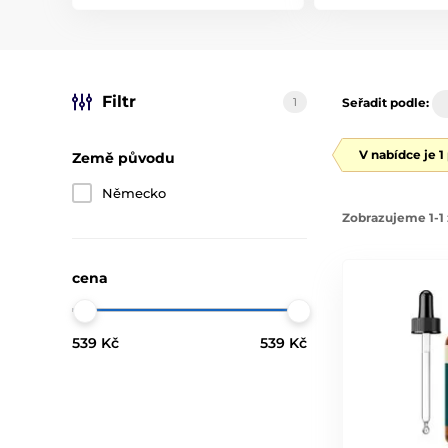
Filtr
1
Seřadit podle:
V nabídce je 1
Země původu
Německo
Zobrazujeme 1-1 
cena
539 Kč
539 Kč