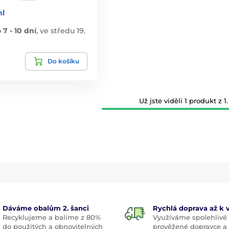
l
7 - 10 dní
,
ve středu 19.
Do košíku
Už jste viděli 1 produkt z 1.
Dáváme obalům 2. šanci
Rychlá doprava až k
Recyklujeme a balíme z 80%
Využíváme spolehlivé
do použitých a obnovitelných
prověžené dopravce a