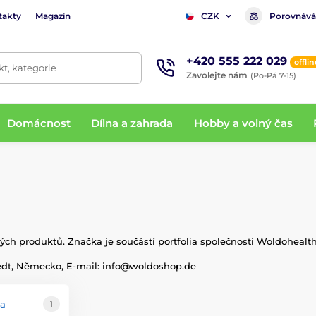
takty
Magazín
Porovnává
CZK
+420 555 222 029
offlin
t, kategorie
Zavolejte nám
(Po-Pá 7-15)
Domácnost
Dílna a zahrada
Hobby a volný čas
ých produktů. Značka je součástí portfolia společnosti Woldohealth
dt, Německo, E-mail: i
nfo@woldoshop.de
ka
1