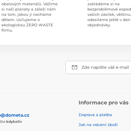
obalových materiálů. Vážíme
zakládáme si na
si naší planety a záleží nám
bezproblémové exped
na tom, jakou ji necháme
vašich zásilek, většinu
dětem. Usilujeme o
odesíláme ještě v den
ekologickou ZERO WASTE
objednávky.
firmu.
Zde napište váš e-mail
Informace pro vás
p@dometa.cz
Doprava a platba
ište
kdykoliv
Jak na vrácení zboží