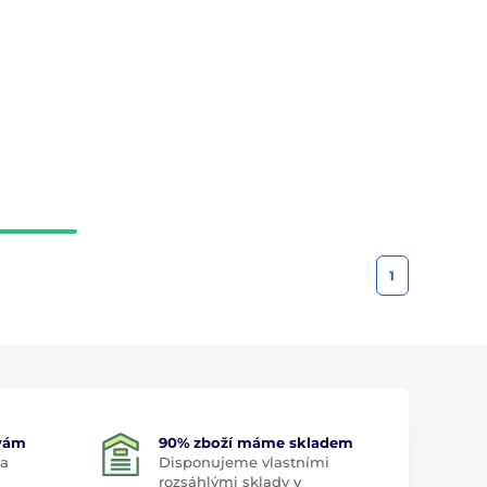
1
 vám
90% zboží máme skladem
 a
Disponujeme vlastními
rozsáhlými sklady v