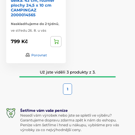
délka: 43 cm, rozměr
plochy 24,5 x 10 cm
CAMPINGAZ
2000014565
Naskladňujeme do 2 týdnů
,
ve středu 26. 8. u vás
799 Kč
Porovnat
Už jste viděli 3 produkty z 3.
1
Šetříme vám vaše peníze
Nesedí vám výrobek nebo jste se spletli ve výběru?
Garantujeme dopravu zdarma zpět k nám do eshopu.
Peníze vám šetříme i hned u nákupu, vybíráme pro vás
výrobky za co nejvýhodnější ceny.