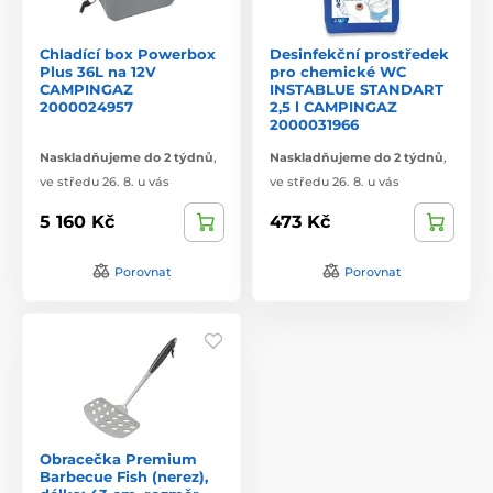
Chladící box Powerbox
Desinfekční prostředek
Plus 36L na 12V
pro chemické WC
CAMPINGAZ
INSTABLUE STANDART
2000024957
2,5 l CAMPINGAZ
2000031966
Naskladňujeme do 2 týdnů
,
Naskladňujeme do 2 týdnů
,
ve středu 26. 8. u vás
ve středu 26. 8. u vás
5 160 Kč
473 Kč
Porovnat
Porovnat
Obracečka Premium
Barbecue Fish (nerez),