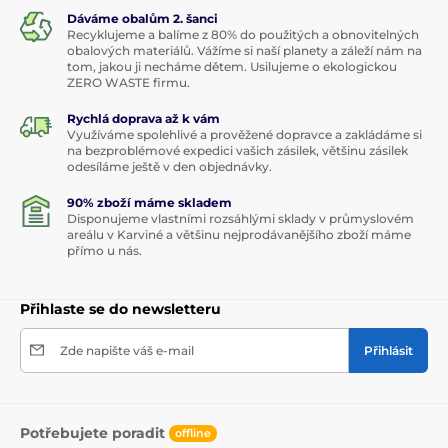
Dáváme obalům 2. šanci
Recyklujeme a balíme z 80% do použitých a obnovitelných
obalových materiálů. Vážíme si naší planety a záleží nám na
tom, jakou ji necháme dětem. Usilujeme o ekologickou
ZERO WASTE firmu.
Rychlá doprava až k vám
Využíváme spolehlivé a prověžené dopravce a zakládáme si
na bezproblémové expedici vašich zásilek, většinu zásilek
odesíláme ještě v den objednávky.
90% zboží máme skladem
Disponujeme vlastními rozsáhlými sklady v průmyslovém
areálu v Karviné a většinu nejprodávanějšího zboží máme
přímo u nás.
Přihlaste se do newsletteru
Zde napište váš e-mail
Přihlásit
Potřebujete poradit
offline