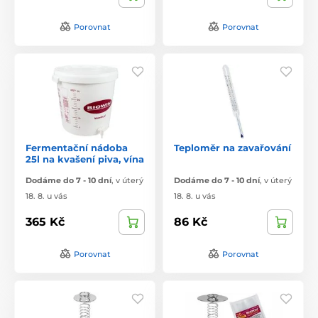
Porovnat
Porovnat
Fermentační nádoba
Teploměr na zavařování
25l na kvašení piva, vína
Dodáme do 7 - 10 dní
,
v úterý
Dodáme do 7 - 10 dní
,
v úterý
18. 8. u vás
18. 8. u vás
365 Kč
86 Kč
Porovnat
Porovnat