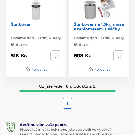
Šunkovar
Šunkovar na 1,5kg masa
s teploměrem a sáčky
Dodáme do 7 - 10 dní
,
v úterý
Dodáme do 7 - 10 dní
,
v úterý
18. 8. u vás
18. 8. u vás
518 Kč
608 Kč
Porovnat
Porovnat
Už jste viděli 8 produktů z 8.
1
Šetříme vám vaše peníze
Nesedí vám výrobek nebo jste se spletli ve výběru?
Garantujeme dopravu zdarma zpět k nám do eshopu.