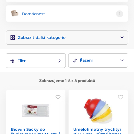
Domácnost
1
Zobrazit další kategorie
Řazení
Filtr
Zobrazujeme 1-8 z 8 produktů
Biowin Sáčky do
Umělohmotný trychtýř
šunkovaru 22x32,5 cm /
16 x 4 cm - různé barvy