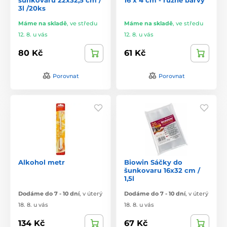
3l /20ks
Máme na skladě
,
ve středu
Máme na skladě
,
ve středu
12. 8. u vás
12. 8. u vás
80 Kč
61 Kč
Porovnat
Porovnat
Alkohol metr
Biowin Sáčky do
šunkovaru 16x32 cm /
1,5l
Dodáme do 7 - 10 dní
,
v úterý
Dodáme do 7 - 10 dní
,
v úterý
18. 8. u vás
18. 8. u vás
134 Kč
67 Kč