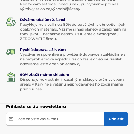
Peníze vám šetříme i hned u nákupu, vybíráme pro vás
výrobky za co nejvýhodnější ceny.
Dáváme obalům 2. šanci
Recyklujeme a balíme z 80% do použitých a obnovitelných
obalových materiálů. Vážíme si naší planety a záleží nám na
tom, jakou ji necháme dětem. Usilujeme o ekologickou
ZERO WASTE firmu.
Rychlá doprava až k vám
Využíváme spolehlivé a prověžené dopravce a zakládáme si
na bezproblémové expedici vašich zásilek, většinu zásilek
odesíláme ještě v den objednávky.
90% zboží máme skladem
Disponujeme vlastními rozsáhlými sklady v průmyslovém
areálu v Karviné a většinu nejprodávanějšího zboží máme
přímo u nás.
Přihlaste se do newsletteru
Zde napište váš e-mail
Přihlásit