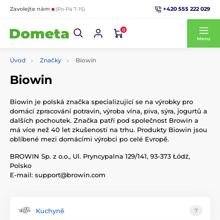
+420 555 222 029
Zavolejte nám
(Po-Pá 7-15)
0
Menu
Úvod
Značky
Biowin
Biowin
Biowin je polská značka specializující se na výrobky pro
domácí zpracování potravin, výroba vína, piva, sýra, jogurtů a
dalších pochoutek. Značka patří pod společnost Browin a
má více než 40 let zkušeností na trhu. Produkty Biowin jsou
oblíbené mezi domácími výrobci po celé Evropě.
BROWIN Sp. z o.o., Ul. Pryncypalna 129/141, 93-373 Łódź,
Polsko
E-mail: support@browin.com
Kuchyně
7