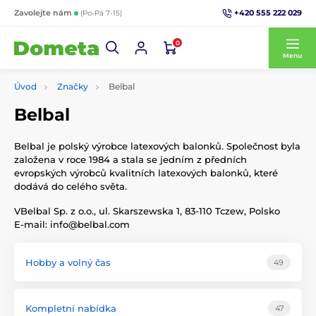
+420 555 222 029
Zavolejte nám
(Po-Pá 7-15)
0
Menu
Úvod
Značky
Belbal
Belbal
Belbal je polský výrobce latexových balonků. Společnost byla
založena v roce 1984 a stala se jedním z předních
evropských výrobců kvalitních latexových balonků, které
dodává do celého světa.
VBelbal Sp. z o.o., ul. Skarszewska 1, 83-110 Tczew, Polsko
E-mail: info@belbal.com
Hobby a volný čas
49
Kompletní nabídka
47