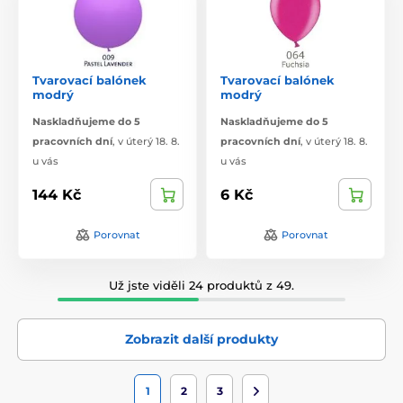
Tvarovací balónek
Tvarovací balónek
modrý
modrý
Naskladňujeme do 5
Naskladňujeme do 5
pracovních dní
,
v úterý 18. 8.
pracovních dní
,
v úterý 18. 8.
u vás
u vás
144 Kč
6 Kč
Porovnat
Porovnat
Už jste viděli 24 produktů z 49.
Zobrazit další produkty
1
2
3