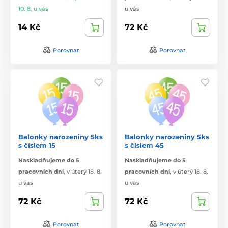
10. 8. u vás
u vás
14 Kč
72 Kč
Porovnat
Porovnat
Balonky narozeniny 5ks
Balonky narozeniny 5ks
s číslem 15
s číslem 45
Naskladňujeme do 5
Naskladňujeme do 5
pracovních dní
,
v úterý 18. 8.
pracovních dní
,
v úterý 18. 8.
u vás
u vás
72 Kč
72 Kč
Porovnat
Porovnat