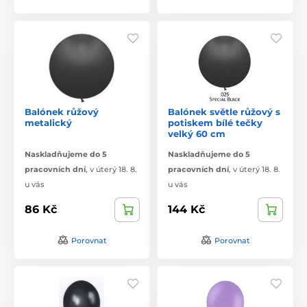
Balónek růžový
Balónek světle růžový s
metalický
potiskem bílé tečky
velký 60 cm
Naskladňujeme do 5
Naskladňujeme do 5
pracovních dní
,
v úterý 18. 8.
pracovních dní
,
v úterý 18. 8.
u vás
u vás
86 Kč
144 Kč
Porovnat
Porovnat