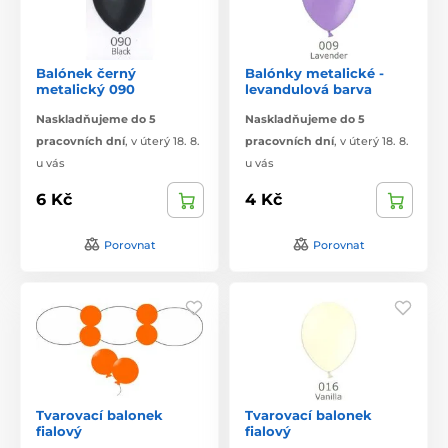
Balónek černý
Balónky metalické -
metalický 090
levandulová barva
Naskladňujeme do 5
Naskladňujeme do 5
pracovních dní
,
v úterý 18. 8.
pracovních dní
,
v úterý 18. 8.
u vás
u vás
6 Kč
4 Kč
Porovnat
Porovnat
Tvarovací balonek
Tvarovací balonek
fialový
fialový