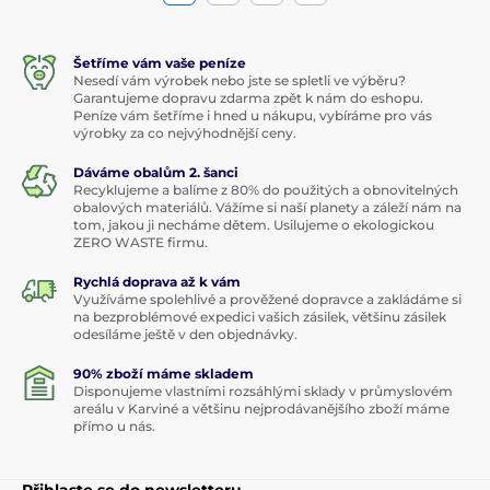
Šetříme vám vaše peníze
Nesedí vám výrobek nebo jste se spletli ve výběru?
Garantujeme dopravu zdarma zpět k nám do eshopu.
Peníze vám šetříme i hned u nákupu, vybíráme pro vás
výrobky za co nejvýhodnější ceny.
Dáváme obalům 2. šanci
Recyklujeme a balíme z 80% do použitých a obnovitelných
obalových materiálů. Vážíme si naší planety a záleží nám na
tom, jakou ji necháme dětem. Usilujeme o ekologickou
ZERO WASTE firmu.
Rychlá doprava až k vám
Využíváme spolehlivé a prověžené dopravce a zakládáme si
na bezproblémové expedici vašich zásilek, většinu zásilek
odesíláme ještě v den objednávky.
90% zboží máme skladem
Disponujeme vlastními rozsáhlými sklady v průmyslovém
areálu v Karviné a většinu nejprodávanějšího zboží máme
přímo u nás.