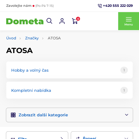
+420 555 222 029
Zavolejte nám
(Po-Pá 7-15)
0
Menu
Úvod
Značky
ATOSA
ATOSA
Hobby a volný čas
1
Kompletní nabídka
1
Zobrazit další kategorie
Řazení
Filtr