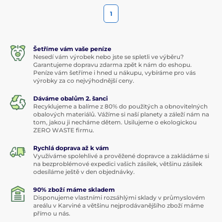
1
Šetříme vám vaše peníze
Nesedí vám výrobek nebo jste se spletli ve výběru?
Garantujeme dopravu zdarma zpět k nám do eshopu.
Peníze vám šetříme i hned u nákupu, vybíráme pro vás
výrobky za co nejvýhodnější ceny.
Dáváme obalům 2. šanci
Recyklujeme a balíme z 80% do použitých a obnovitelných
obalových materiálů. Vážíme si naší planety a záleží nám na
tom, jakou ji necháme dětem. Usilujeme o ekologickou
ZERO WASTE firmu.
Rychlá doprava až k vám
Využíváme spolehlivé a prověžené dopravce a zakládáme si
na bezproblémové expedici vašich zásilek, většinu zásilek
odesíláme ještě v den objednávky.
90% zboží máme skladem
Disponujeme vlastními rozsáhlými sklady v průmyslovém
areálu v Karviné a většinu nejprodávanějšího zboží máme
přímo u nás.