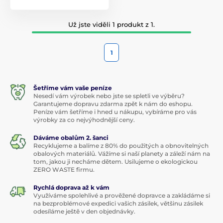
Už jste viděli 1 produkt z 1.
1
Šetříme vám vaše peníze
Nesedí vám výrobek nebo jste se spletli ve výběru?
Garantujeme dopravu zdarma zpět k nám do eshopu.
Peníze vám šetříme i hned u nákupu, vybíráme pro vás
výrobky za co nejvýhodnější ceny.
Dáváme obalům 2. šanci
Recyklujeme a balíme z 80% do použitých a obnovitelných
obalových materiálů. Vážíme si naší planety a záleží nám na
tom, jakou ji necháme dětem. Usilujeme o ekologickou
ZERO WASTE firmu.
Rychlá doprava až k vám
Využíváme spolehlivé a prověžené dopravce a zakládáme si
na bezproblémové expedici vašich zásilek, většinu zásilek
odesíláme ještě v den objednávky.