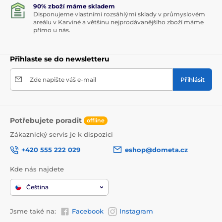
90% zboží máme skladem
Disponujeme vlastními rozsáhlými sklady v průmyslovém
areálu v Karviné a většinu nejprodávanějšího zboží máme
přímo u nás.
Přihlaste se do newsletteru
Zde napište váš e-mail
Přihlásit
Potřebujete poradit
offline
Zákaznický servis je k dispozici
+420 555 222 029
eshop@dometa.cz
Kde nás najdete
Čeština
Jsme také na:
Facebook
Instagram