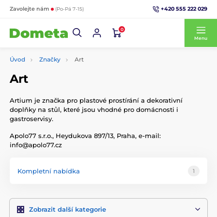
+420 555 222 029
Zavolejte nám
(Po-Pá 7-15)
0
Menu
Úvod
Značky
Art
Art
Artium je značka pro plastové prostírání a dekorativní
doplňky na stůl, které jsou vhodné pro domácnosti i
gastroservisy.
Apolo77 s.r.o., Heydukova 897/13, Praha, e-mail:
info@apolo77.cz
Kompletní nabídka
1
Zobrazit další kategorie