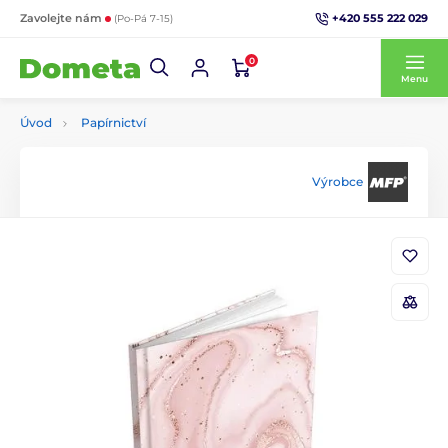
+420 555 222 029
Zavolejte nám
(Po-Pá 7-15)
0
Menu
Úvod
Papírnictví
Výrobce