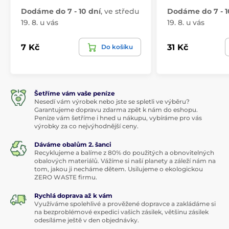
Dodáme do 7 - 10 dní
,
ve středu
Dodáme do 7 - 1
19. 8. u vás
19. 8. u vás
7 Kč
31 Kč
Do košíku
Šetříme vám vaše peníze
Nesedí vám výrobek nebo jste se spletli ve výběru?
Garantujeme dopravu zdarma zpět k nám do eshopu.
Peníze vám šetříme i hned u nákupu, vybíráme pro vás
výrobky za co nejvýhodnější ceny.
Dáváme obalům 2. šanci
Recyklujeme a balíme z 80% do použitých a obnovitelných
obalových materiálů. Vážíme si naší planety a záleží nám na
tom, jakou ji necháme dětem. Usilujeme o ekologickou
ZERO WASTE firmu.
Rychlá doprava až k vám
Využíváme spolehlivé a prověžené dopravce a zakládáme si
na bezproblémové expedici vašich zásilek, většinu zásilek
odesíláme ještě v den objednávky.