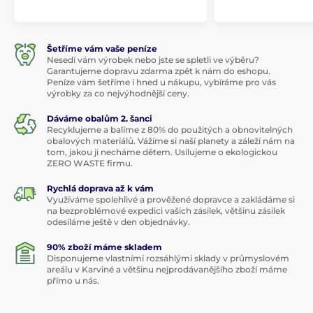
Šetříme vám vaše peníze
Nesedí vám výrobek nebo jste se spletli ve výběru?
Garantujeme dopravu zdarma zpět k nám do eshopu.
Peníze vám šetříme i hned u nákupu, vybíráme pro vás
výrobky za co nejvýhodnější ceny.
Dáváme obalům 2. šanci
Recyklujeme a balíme z 80% do použitých a obnovitelných
obalových materiálů. Vážíme si naší planety a záleží nám na
tom, jakou ji necháme dětem. Usilujeme o ekologickou
ZERO WASTE firmu.
Rychlá doprava až k vám
Využíváme spolehlivé a prověžené dopravce a zakládáme si
na bezproblémové expedici vašich zásilek, většinu zásilek
odesíláme ještě v den objednávky.
90% zboží máme skladem
Disponujeme vlastními rozsáhlými sklady v průmyslovém
areálu v Karviné a většinu nejprodávanějšího zboží máme
přímo u nás.