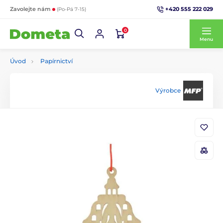
+420 555 222 029
Zavolejte nám
(Po-Pá 7-15)
0
Menu
Úvod
Papírnictví
Výrobce