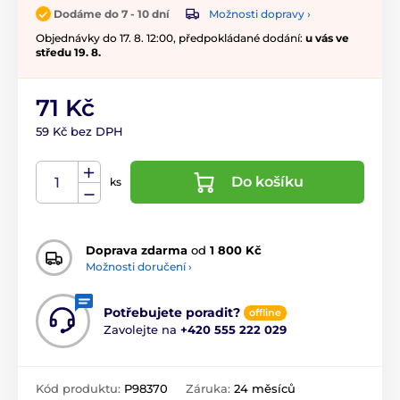
Možnosti dopravy ›
Dodáme do 7 - 10 dní
Objednávky do 17. 8. 12:00, předpokládané dodání:
u vás ve
středu 19. 8.
71 Kč
59 Kč bez DPH
Do košíku
ks
Doprava zdarma
od
1 800 Kč
Možnosti doručení ›
Potřebujete poradit?
offline
Zavolejte na
+420 555 222 029
Kód produktu:
P98370
Záruka:
24 měsíců