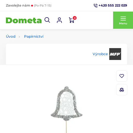
+420 555 222 029
Zavolejte nám
(Po-Pá 7-15)
0
Menu
Úvod
Papírnictví
Výrobce