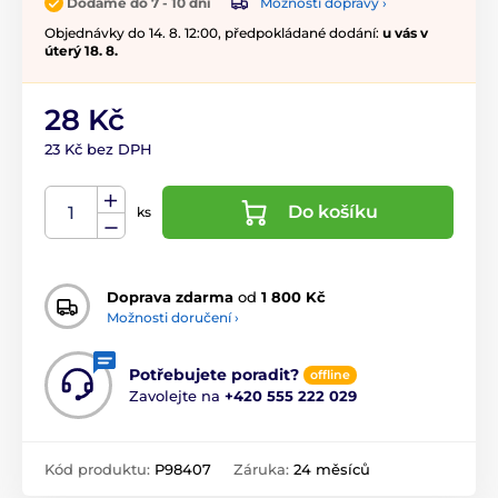
Možnosti dopravy ›
Dodáme do 7 - 10 dní
Objednávky do 14. 8. 12:00, předpokládané dodání:
u vás v
úterý 18. 8.
28 Kč
23 Kč bez DPH
Do košíku
ks
Doprava zdarma
od
1 800 Kč
Možnosti doručení ›
Potřebujete poradit?
offline
Zavolejte na
+420 555 222 029
Kód produktu:
P98407
Záruka:
24 měsíců