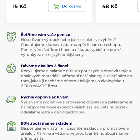
15 Kč
48 Kč
Do košíku
Šetříme vám vaše peníze
Nesedí vám výrobek nebo jste se spletli ve výběru?
Garantujeme dopravu zdarma zpět k nám do eshopu.
Peníze vám šetříme i hned u nákupu, vybíráme pro vás
výrobky za co nejvýhodnější ceny.
Dáváme obalům 2. šanci
Recyklujeme a balíme z 80% do použitých a obnovitelných
obalových materiálů. Vážíme si naší planety a záleží nám na
tom, jakou ji necháme dětem. Usilujeme o ekologickou
ZERO WASTE firmu.
Rychlá doprava až k vám
Využíváme spolehlivé a prověžené dopravce a zakládáme si
na bezproblémové expedici vašich zásilek, většinu zásilek
odesíláme ještě v den objednávky.
90% zboží máme skladem
Disponujeme vlastními rozsáhlými sklady v průmyslovém
areálu v Karviné a většinu nejprodávanějšího zboží máme
přímo u nás.