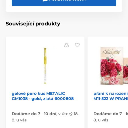
Související produkty
gelové pero kus METALIC
přání k narozen
GM1038 - gold, zlatá 6000808
M11-522 W PRAN
Dodáme do 7 - 10 dní
,
v úterý 18.
Dodáme do 7 - 1
8. u vás
8. u vás