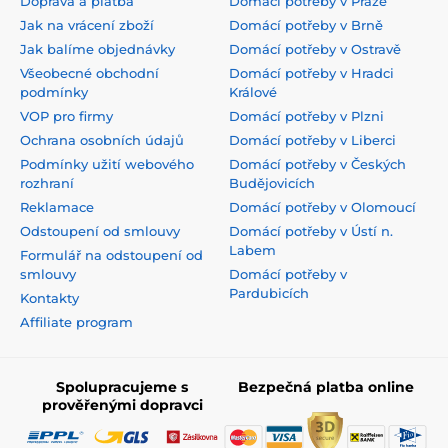
Doprava a platba
Domácí potřeby v Praze
Jak na vrácení zboží
Domácí potřeby v Brně
Jak balíme objednávky
Domácí potřeby v Ostravě
Všeobecné obchodní
Domácí potřeby v Hradci
podmínky
Králové
VOP pro firmy
Domácí potřeby v Plzni
Ochrana osobních údajů
Domácí potřeby v Liberci
Podmínky užití webového
Domácí potřeby v Českých
rozhraní
Budějovicích
Reklamace
Domácí potřeby v Olomoucí
Odstoupení od smlouvy
Domácí potřeby v Ústí n.
Labem
Formulář na odstoupení od
smlouvy
Domácí potřeby v
Pardubicích
Kontakty
Affiliate program
Spolupracujeme s
Bezpečná platba online
prověřenými dopravci