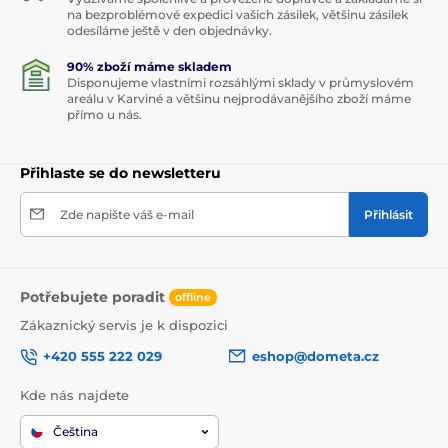
na bezproblémové expedici vašich zásilek, většinu zásilek
odesíláme ještě v den objednávky.
90% zboží máme skladem
Disponujeme vlastními rozsáhlými sklady v průmyslovém
areálu v Karviné a většinu nejprodávanějšího zboží máme
přímo u nás.
Přihlaste se do newsletteru
Zde napište váš e-mail
Přihlásit
Potřebujete poradit
offline
Zákaznický servis je k dispozici
+420 555 222 029
eshop@dometa.cz
Kde nás najdete
Čeština