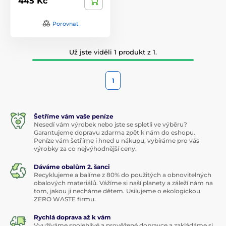
445 Kč
Porovnat
Už jste viděli 1 produkt z 1.
1
Šetříme vám vaše peníze
Nesedí vám výrobek nebo jste se spletli ve výběru?
Garantujeme dopravu zdarma zpět k nám do eshopu.
Peníze vám šetříme i hned u nákupu, vybíráme pro vás
výrobky za co nejvýhodnější ceny.
Dáváme obalům 2. šanci
Recyklujeme a balíme z 80% do použitých a obnovitelných
obalových materiálů. Vážíme si naší planety a záleží nám na
tom, jakou ji necháme dětem. Usilujeme o ekologickou
ZERO WASTE firmu.
Rychlá doprava až k vám
Využíváme spolehlivé a prověžené dopravce a zakládáme si