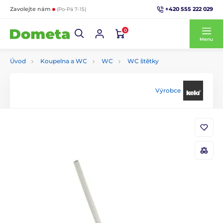
+420 555 222 029
Zavolejte nám
(Po-Pá 7-15)
0
Menu
Úvod
Koupelna a WC
WC
WC štětky
Výrobce