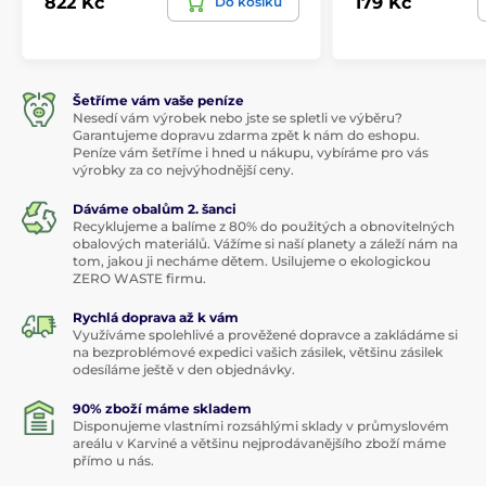
822 Kč
179 Kč
Do košíku
Šetříme vám vaše peníze
Nesedí vám výrobek nebo jste se spletli ve výběru?
Garantujeme dopravu zdarma zpět k nám do eshopu.
Peníze vám šetříme i hned u nákupu, vybíráme pro vás
výrobky za co nejvýhodnější ceny.
Dáváme obalům 2. šanci
Recyklujeme a balíme z 80% do použitých a obnovitelných
obalových materiálů. Vážíme si naší planety a záleží nám na
tom, jakou ji necháme dětem. Usilujeme o ekologickou
ZERO WASTE firmu.
Rychlá doprava až k vám
Využíváme spolehlivé a prověžené dopravce a zakládáme si
na bezproblémové expedici vašich zásilek, většinu zásilek
odesíláme ještě v den objednávky.
90% zboží máme skladem
Disponujeme vlastními rozsáhlými sklady v průmyslovém
areálu v Karviné a většinu nejprodávanějšího zboží máme
přímo u nás.