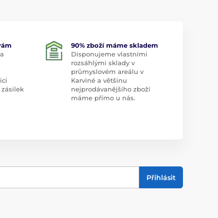
 vám
90% zboží máme skladem
 a
Disponujeme vlastními
rozsáhlými sklady v
průmyslovém areálu v
ici
Karviné a většinu
 zásilek
nejprodávanějšího zboží
máme přímo u nás.
Přihlásit