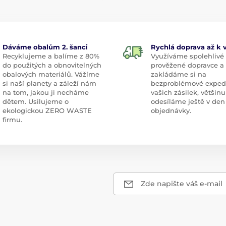
Dáváme obalům 2. šanci
Rychlá doprava až k
Recyklujeme a balíme z 80%
Využíváme spolehlivé
do použitých a obnovitelných
prověžené dopravce a
obalových materiálů. Vážíme
zakládáme si na
si naší planety a záleží nám
bezproblémové exped
na tom, jakou ji necháme
vašich zásilek, většinu
dětem. Usilujeme o
odesíláme ještě v den
ekologickou ZERO WASTE
objednávky.
firmu.
Zde napište váš e-mail