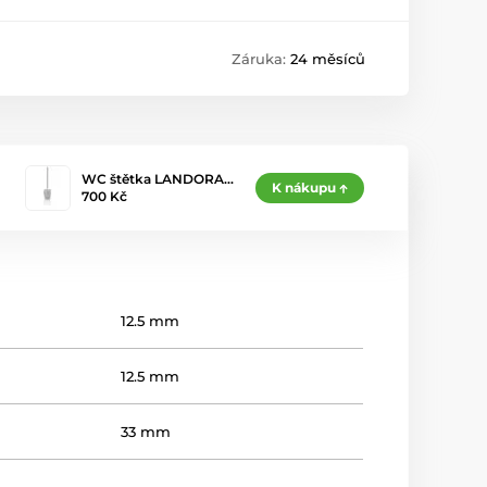
Záruka:
24 měsíců
WC štětka LANDORA…
K nákupu
700 Kč
12.5 mm
12.5 mm
33 mm