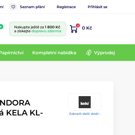
ní
Seznam přání
Registrace
Přihlásit se
0
e
Nakupte ještě za
1 800 Kč
0 Kč
a získejte
dopravu zdarma
Papírnictví
Kompletní nabídka
Výprodej
LANDORA
á KELA KL-
Zobrazit další zboží ›