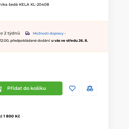
ika šedá KELA KL-20408
o 2 týdnů
Možnosti dopravy ›
 12:00, předpokládané dodání:
u vás ve středu 26. 8.
Přidat do košíku
d
1 800 Kč