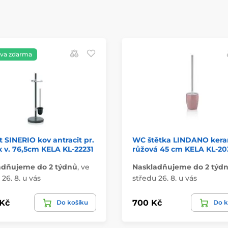
va zdarma
 SINERIO kov antracit pr.
WC štětka LINDANO ker
 v. 76,5cm KELA KL-22231
růžová 45 cm KELA KL-20
adňujeme do 2 týdnů
,
ve
Naskladňujeme do 2 týd
26. 8. u vás
středu 26. 8. u vás
 Kč
700 Kč
Do košíku
Do k