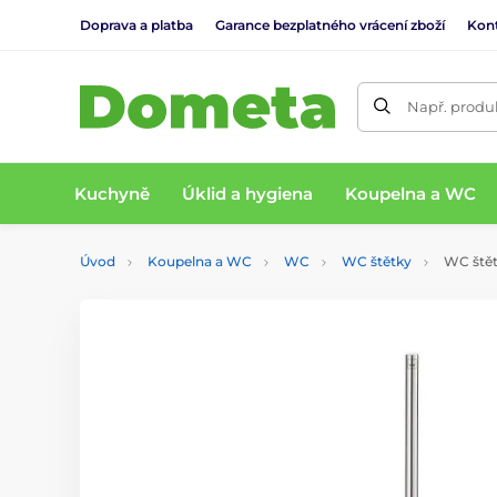
Doprava a platba
Garance bezplatného vrácení zboží
Kon
Např. produk
Kuchyně
Úklid a hygiena
Koupelna a WC
Úvod
Koupelna a WC
WC
WC štětky
WC štět