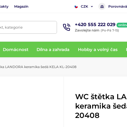
takty
Magazín
Porovnává
CZK
+420 555 222 029
onlin
t, kategorie
Zavolejte nám
(Po-Pá 7-15)
Domácnost
Dílna a zahrada
Hobby a volný čas
ka LANDORA keramika šedá KELA KL-20408
WC štětka 
keramika šed
20408