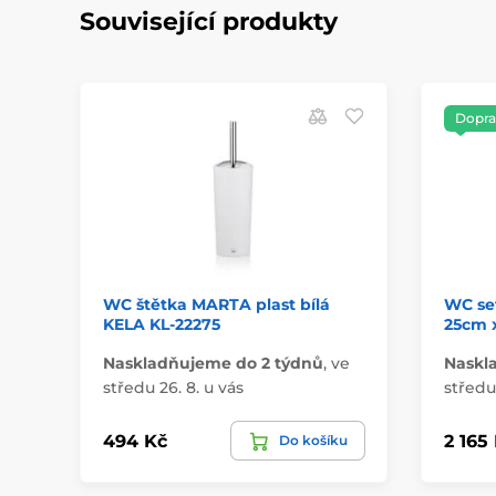
Související produkty
Dopra
WC štětka MARTA plast bílá
WC set
KELA KL-22275
25cm x
Naskladňujeme do 2 týdnů
,
ve
Naskl
středu 26. 8. u vás
středu 
494 Kč
2 165
Do košíku