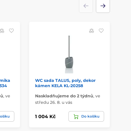
amika
WC sada TALUS, poly, dekor
WC
334
kámen KELA KL-20258
KE
nů
,
ve
Naskladňujeme do 2 týdnů
,
ve
Na
středu 26. 8. u vás
stř
1 004 Kč
1 
ošíku
Do košíku