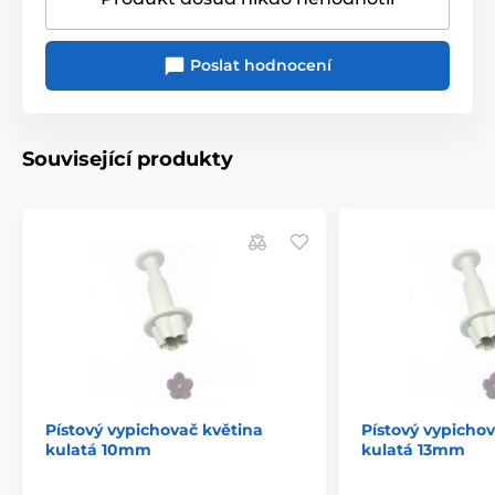
Poslat hodnocení
Související produkty
Pístový vypichovač květina
Pístový vypicho
kulatá 10mm
kulatá 13mm