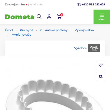
+420 555 222 029
Zavolejte nám
(Po-Pá 7-15)
0
Menu
Úvod
Kuchyně
Cukrářské potřeby
Vykrajovátka
Vypichovače
Výrobce