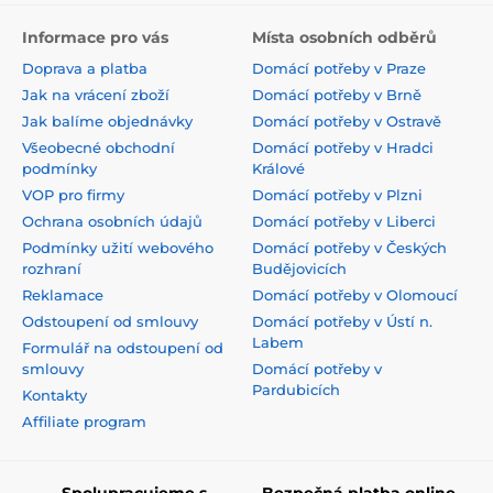
Informace pro vás
Místa osobních odběrů
Doprava a platba
Domácí potřeby v Praze
Jak na vrácení zboží
Domácí potřeby v Brně
Jak balíme objednávky
Domácí potřeby v Ostravě
Všeobecné obchodní
Domácí potřeby v Hradci
podmínky
Králové
VOP pro firmy
Domácí potřeby v Plzni
Ochrana osobních údajů
Domácí potřeby v Liberci
Podmínky užití webového
Domácí potřeby v Českých
rozhraní
Budějovicích
Reklamace
Domácí potřeby v Olomoucí
Odstoupení od smlouvy
Domácí potřeby v Ústí n.
Labem
Formulář na odstoupení od
smlouvy
Domácí potřeby v
Pardubicích
Kontakty
Affiliate program
Spolupracujeme s
Bezpečná platba online