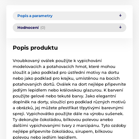
Popis a parametry
Hodnocení
(0)
Popis produktu
Vroubkovaný oválek použijte k vypichování
modelovacích a potahovacích hmot, které mohou
sloužit a jako podklad pro ústřední motivy na dortu
nebo jako podklad pro krajku, umístěnou na bocích
potahovaných dortů. Oválek na dort nejlépe připevníte
jedlým lepidlem nebo královskou glazurou. K barvení
použijte gelové nebo tekuté barvy. Jako elegantní
doplněk na dorty, sloužící pro podklad různých motivů
a obrázků, jej můžete přestříkat třpytivými barevnými
spreji. Vypichovátko použijte dále na výrobu sušenek.
Ty dekorujte čokoládou, bílkovou polevou anebo
dalšími vypichovanými tvary z marcipánu. Tyto ozdoby
nejlépe připevníte čokoládou, sirupem, bílkovou
polevou nebo jedlým lepidlem.