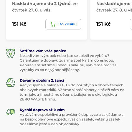
Naskladňujeme do 2 týdnů
,
ve
Naskladňujeme 
čtvrtek 27. 8. u vás
čtvrtek 27. 8. u v
151 Kč
151 Kč
Do košíku
Šetříme vám vaše peníze
Nesedí vám výrobek nebo jste se spletli ve výběru?
Garantujeme dopravu zdarma zpět k nám do eshopu.
Peníze vám šetříme i hned u nákupu, vybíráme pro vás
výrobky za co nejvýhodnější ceny.
Dáváme obalům 2. šanci
Recyklujeme a balíme z 80% do použitých a obnovitelných
obalových materiálů. Vážíme si naší planety a záleží nám na
tom, jakou ji necháme dětem. Usilujeme o ekologickou
ZERO WASTE firmu.
Rychlá doprava až k vám
Využíváme spolehlivé a prověžené dopravce a zakládáme si
na bezproblémové expedici vašich zásilek, většinu zásilek
odesíláme ještě v den objednávky.