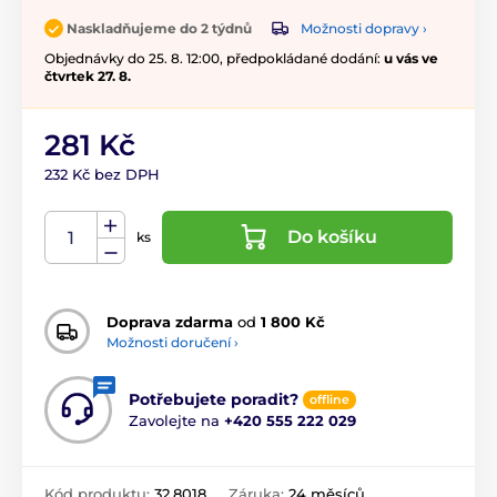
Možnosti dopravy ›
Naskladňujeme do 2 týdnů
Objednávky do 25. 8. 12:00, předpokládané dodání:
u vás ve
čtvrtek 27. 8.
281 Kč
232 Kč bez DPH
Do košíku
ks
Doprava zdarma
od
1 800 Kč
Možnosti doručení ›
Potřebujete poradit?
offline
Zavolejte na
+420 555 222 029
Kód produktu:
32.8018
Záruka:
24 měsíců