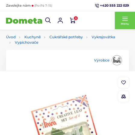
+420 555 222 029
Zavolejte nám
(Po-Pá 7-15)
0
Menu
Úvod
Kuchyně
Cukrářské potřeby
Vykrajovátka
Vypichovače
Výrobce