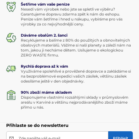
Šetříme vám vaše peníze
Nesedí vám výrobek nebo jste se spletli ve výběru?
Garantujeme dopravu zdarma zpět k nám do eshopu.
Peníze vám šetříme i hned u nákupu, vybíráme pro vás
výrobky za co nejvýhodnější ceny.
Dáváme obalům 2. šanci
Recyklujeme a balíme z 80% do použitých a obnovitelných
obalových materiálů. Vážíme si naší planety a záleží nám na
tom, jakou ji necháme dětem. Usilujeme o ekologickou
ZERO WASTE firmu.
Rychlá doprava až k vám
Využíváme spolehlivé a prověžené dopravce a zakládáme si
na bezproblémové expedici vašich zásilek, většinu zásilek
odesíláme ještě v den objednávky.
90% zboží máme skladem
Disponujeme vlastními rozsáhlými sklady v průmyslovém
areálu v Karviné a většinu nejprodávanějšího zboží máme
přímo u nás.
Přihlaste se do newsletteru
Zde napište váš e-mail
Přihlásit