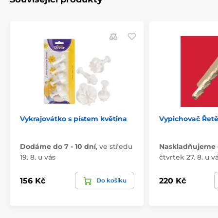
Vykrajovátko s pístem květina
Vypichovač Řetě
Dodáme do 7 - 10 dní
,
ve středu
Naskladňujeme 
19. 8. u vás
čtvrtek 27. 8. u v
156 Kč
220 Kč
Do košíku