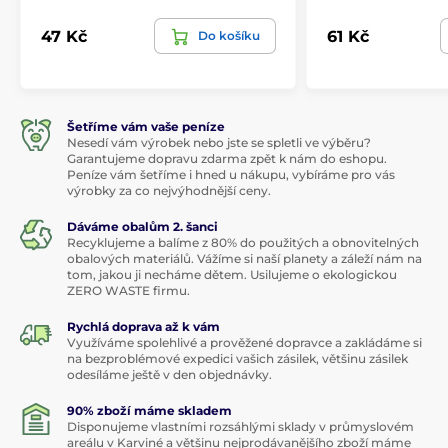
47 Kč
61 Kč
Do košíku
Šetříme vám vaše peníze
Nesedí vám výrobek nebo jste se spletli ve výběru?
Garantujeme dopravu zdarma zpět k nám do eshopu.
Peníze vám šetříme i hned u nákupu, vybíráme pro vás
výrobky za co nejvýhodnější ceny.
Dáváme obalům 2. šanci
Recyklujeme a balíme z 80% do použitých a obnovitelných
obalových materiálů. Vážíme si naší planety a záleží nám na
tom, jakou ji necháme dětem. Usilujeme o ekologickou
ZERO WASTE firmu.
Rychlá doprava až k vám
Využíváme spolehlivé a prověžené dopravce a zakládáme si
na bezproblémové expedici vašich zásilek, většinu zásilek
odesíláme ještě v den objednávky.
90% zboží máme skladem
Disponujeme vlastními rozsáhlými sklady v průmyslovém
areálu v Karviné a většinu nejprodávanějšího zboží máme