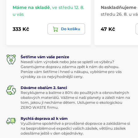
Máme na skladě
,
ve středu 12. 8.
Naskladňujeme 
u vás
středu 26. 8. u vá
333 Kč
47 Kč
Do košíku
Šetříme vám vaše peníze
Nesedí vám výrobek nebo jste se spletli ve výběru?
Garantujeme dopravu zdarma zpět k nám do eshopu.
Peníze vám šetříme i hned u nákupu, vybíráme pro vás
výrobky za co nejvýhodnější ceny.
Dáváme obalům 2. šanci
Recyklujeme a balíme z 80% do použitých a obnovitelných
obalových materiálů. Vážíme si naší planety a záleží nám na
tom, jakou ji necháme dětem. Usilujeme o ekologickou
ZERO WASTE firmu.
Rychlá doprava až k vám
Využíváme spolehlivé a prověžené dopravce a zakládáme si
na bezproblémové expedici vašich zásilek, většinu zásilek
odesíláme ještě v den objednávky.