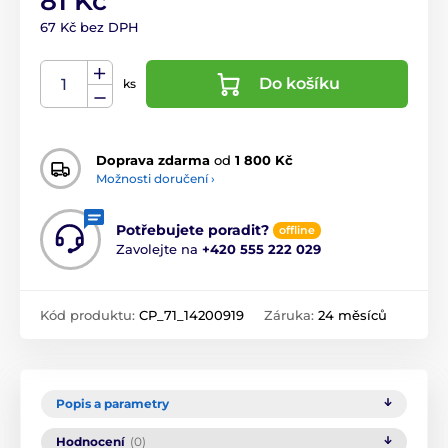
81 Kč
67 Kč bez DPH
Do košíku
ks
Doprava zdarma
od
1 800 Kč
Možnosti doručení ›
Potřebujete poradit?
offline
Zavolejte na
+420 555 222 029
Kód produktu:
CP_71_14200919
Záruka:
24 měsíců
Popis a parametry
Hodnocení
(0)