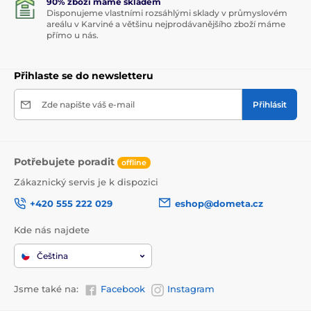
90% zboží máme skladem
Disponujeme vlastními rozsáhlými sklady v průmyslovém
areálu v Karviné a většinu nejprodávanějšího zboží máme
přímo u nás.
Přihlaste se do newsletteru
Zde napište váš e-mail
Přihlásit
Potřebujete poradit
offline
Zákaznický servis je k dispozici
+420 555 222 029
eshop@dometa.cz
Kde nás najdete
Čeština
Jsme také na:
Facebook
Instagram