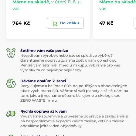
Máme na skladě
,
v úterý 11. 8. u
Máme na skladě
vás
vás
764 Kč
47 Kč
Do košíku
Šetříme vám vaše peníze
Nesedí vám výrobek nebo jste se spletli ve výběru?
Garantujeme dopravu zdarma zpět k nám do eshopu.
Peníze vám šetříme i hned u nákupu, vybíráme pro vás
výrobky za co nejvýhodnější ceny.
Dáváme obalům 2. šanci
Recyklujeme a balíme z 80% do použitých a obnovitelných
obalových materiálů. Vážíme si naší planety a záleží nám na
tom, jakou ji necháme dětem. Usilujeme o ekologickou
ZERO WASTE firmu.
Rychlá doprava až k vám
Využíváme spolehlivé a prověžené dopravce a zakládáme si
na bezproblémové expedici vašich zásilek, většinu zásilek
odesíláme ještě v den objednávky.