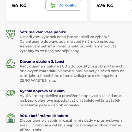
64 Kč
476 Kč
Do košíku
Šetříme vám vaše peníze
Nesedí vám výrobek nebo jste se spletli ve výběru?
Garantujeme dopravu zdarma zpět k nám do eshopu.
Peníze vám šetříme i hned u nákupu, vybíráme pro vás
výrobky za co nejvýhodnější ceny.
Dáváme obalům 2. šanci
Recyklujeme a balíme z 80% do použitých a obnovitelných
obalových materiálů. Vážíme si naší planety a záleží nám na
tom, jakou ji necháme dětem. Usilujeme o ekologickou
ZERO WASTE firmu.
Rychlá doprava až k vám
Využíváme spolehlivé a prověžené dopravce a zakládáme si
na bezproblémové expedici vašich zásilek, většinu zásilek
odesíláme ještě v den objednávky.
90% zboží máme skladem
Disponujeme vlastními rozsáhlými sklady v průmyslovém
areálu v Karviné a většinu nejprodávanějšího zboží máme
přímo u nás.