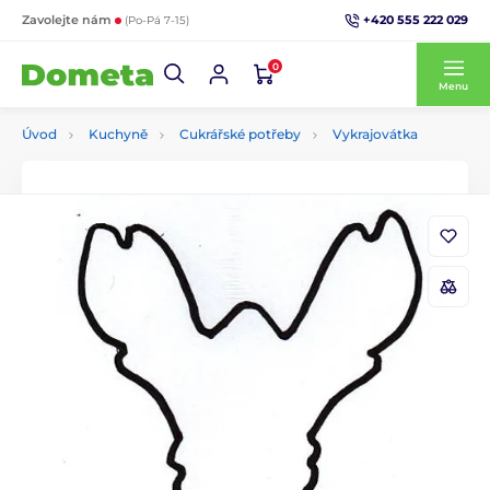
+420 555 222 029
Zavolejte nám
(Po-Pá 7-15)
0
Menu
Úvod
Kuchyně
Cukrářské potřeby
Vykrajovátka