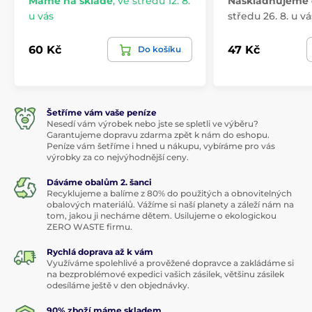
Máme na skladě
,
ve středu 12. 8.
Naskladňujeme 
u vás
středu 26. 8. u vá
60 Kč
47 Kč
Do košíku
Šetříme vám vaše peníze
Nesedí vám výrobek nebo jste se spletli ve výběru?
Garantujeme dopravu zdarma zpět k nám do eshopu.
Peníze vám šetříme i hned u nákupu, vybíráme pro vás
výrobky za co nejvýhodnější ceny.
Dáváme obalům 2. šanci
Recyklujeme a balíme z 80% do použitých a obnovitelných
obalových materiálů. Vážíme si naší planety a záleží nám na
tom, jakou ji necháme dětem. Usilujeme o ekologickou
ZERO WASTE firmu.
Rychlá doprava až k vám
Využíváme spolehlivé a prověžené dopravce a zakládáme si
na bezproblémové expedici vašich zásilek, většinu zásilek
odesíláme ještě v den objednávky.
90% zboží máme skladem