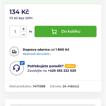
134 Kč
111 Kč bez DPH
Do košíku
ks
Doprava zdarma
od
1 800 Kč
Možnosti doručení ›
Potřebujete poradit?
offline
Zavolejte na
+420 555 222 029
Kód produktu:
14111368
Záruka:
24 měsíců