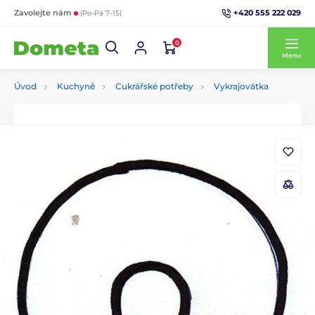
+420 555 222 029
Zavolejte nám
(Po-Pá 7-15)
0
Menu
Úvod
Kuchyně
Cukrářské potřeby
Vykrajovátka