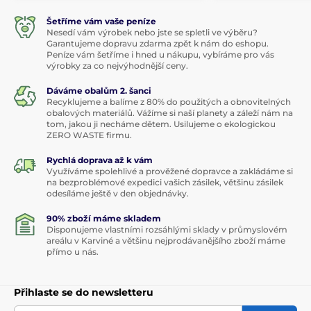
Šetříme vám vaše peníze
Nesedí vám výrobek nebo jste se spletli ve výběru?
Garantujeme dopravu zdarma zpět k nám do eshopu.
Peníze vám šetříme i hned u nákupu, vybíráme pro vás
výrobky za co nejvýhodnější ceny.
Dáváme obalům 2. šanci
Recyklujeme a balíme z 80% do použitých a obnovitelných
obalových materiálů. Vážíme si naší planety a záleží nám na
tom, jakou ji necháme dětem. Usilujeme o ekologickou
ZERO WASTE firmu.
Rychlá doprava až k vám
Využíváme spolehlivé a prověžené dopravce a zakládáme si
na bezproblémové expedici vašich zásilek, většinu zásilek
odesíláme ještě v den objednávky.
90% zboží máme skladem
Disponujeme vlastními rozsáhlými sklady v průmyslovém
areálu v Karviné a většinu nejprodávanějšího zboží máme
přímo u nás.
Přihlaste se do newsletteru