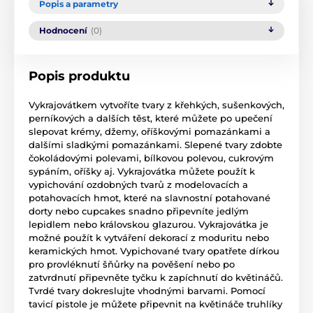
Popis a parametry
Hodnocení
(0)
Popis produktu
Vykrajovátkem vytvoříte tvary z křehkých, sušenkových,
perníkových a dalších těst, které můžete po upečení
slepovat krémy, džemy, oříškovými pomazánkami a
dalšími sladkými pomazánkami. Slepené tvary zdobte
čokoládovými polevami, bílkovou polevou, cukrovým
sypáním, oříšky aj. Vykrajovátka můžete použít k
vypichování ozdobných tvarů z modelovacích a
potahovacích hmot, které na slavnostní potahované
dorty nebo cupcakes snadno připevníte jedlým
lepidlem nebo královskou glazurou. Vykrajovátka je
možné použít k vytváření dekorací z moduritu nebo
keramických hmot. Vypichované tvary opatřete dírkou
pro provléknutí šňůrky na pověšení nebo po
zatvrdnutí připevněte tyčku k zapíchnutí do květináčů.
Tvrdé tvary dokreslujte vhodnými barvami. Pomocí
tavicí pistole je můžete připevnit na květináče truhlíky