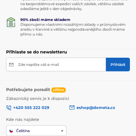
na bezproblémové expedici vašich zásilek, většinu zásilek
odesíláme ještě v den objednávky.
90% zboží máme skladem
Disponujeme vlastními rozsáhlými sklady v průmyslovém
areálu v Karviné a většinu nejprodávanějšího zboží máme
přímo u nás.
Přihlaste se do newsletteru
Zde napište váš e-mail
Přihlásit
Potřebujete poradit
offline
Zákaznický servis je k dispozici
+420 555 222 029
eshop@dometa.cz
Kde nás najdete
Čeština