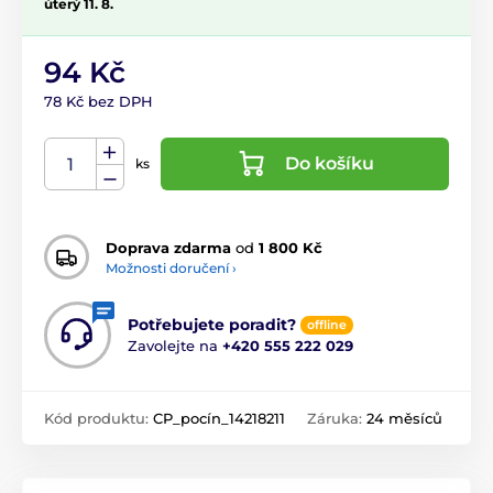
úterý 11. 8.
94 Kč
78 Kč bez DPH
Do košíku
ks
Doprava zdarma
od
1 800 Kč
Možnosti doručení ›
Potřebujete poradit?
offline
Zavolejte na
+420 555 222 029
Kód produktu:
CP_pocín_14218211
Záruka:
24 měsíců