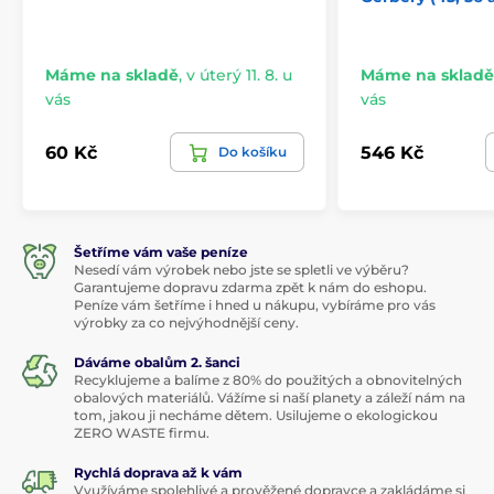
Máme na skladě
,
v úterý 11. 8. u
Máme na skladě
vás
vás
60 Kč
546 Kč
Do košíku
Šetříme vám vaše peníze
Nesedí vám výrobek nebo jste se spletli ve výběru?
Garantujeme dopravu zdarma zpět k nám do eshopu.
Peníze vám šetříme i hned u nákupu, vybíráme pro vás
výrobky za co nejvýhodnější ceny.
Dáváme obalům 2. šanci
Recyklujeme a balíme z 80% do použitých a obnovitelných
obalových materiálů. Vážíme si naší planety a záleží nám na
tom, jakou ji necháme dětem. Usilujeme o ekologickou
ZERO WASTE firmu.
Rychlá doprava až k vám
Využíváme spolehlivé a prověžené dopravce a zakládáme si