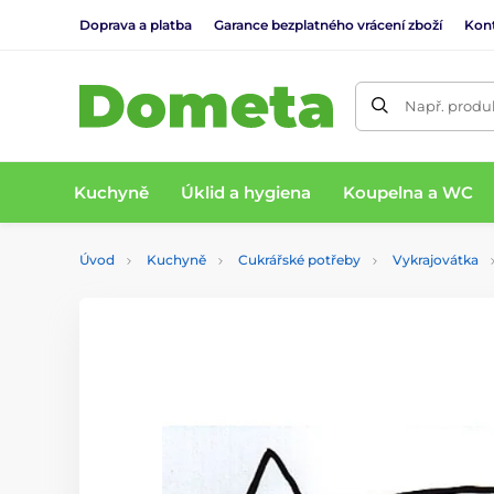
Doprava a platba
Garance bezplatného vrácení zboží
Kon
Např. produk
Kuchyně
Úklid a hygiena
Koupelna a WC
Úvod
Kuchyně
Cukrářské potřeby
Vykrajovátka