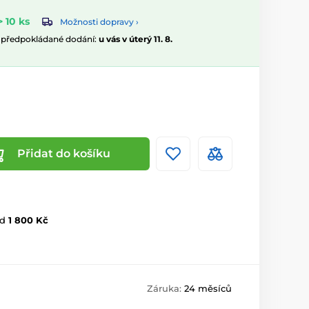
 10 ks
Možnosti dopravy ›
, předpokládané dodání:
u vás v úterý 11. 8.
Přidat do košíku
d
1 800 Kč
Záruka:
24 měsíců