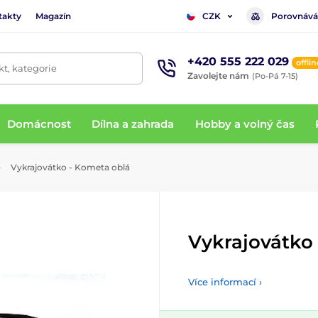
takty
Magazín
Porovnává
CZK
+420 555 222 029
offlin
t, kategorie
Zavolejte nám
(Po-Pá 7-15)
Domácnost
Dílna a zahrada
Hobby a volný čas
Vykrajovátko - Kometa oblá
Vykrajovátko
Více informací ›