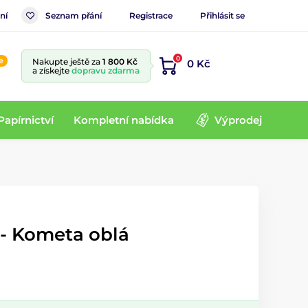
ní
Seznam přání
Registrace
Přihlásit se
0
e
Nakupte ještě za
1 800 Kč
0 Kč
a získejte
dopravu zdarma
Papírnictví
Kompletní nabídka
Výprodej
 - Kometa oblá