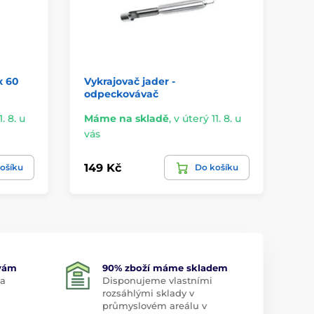
x 60
Vykrajovač jader -
Vy
odpeckovávač
3k
. 8. u
Máme na skladě
,
v úterý 11. 8. u
Má
vás
vá
149 Kč
57
ošíku
Do košíku
 vám
90% zboží máme skladem
 a
Disponujeme vlastními
rozsáhlými sklady v
průmyslovém areálu v