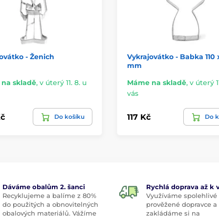
ovátko - Ženich
Vykrajovátko - Babka 110 
mm
na skladě
,
v úterý 11. 8. u
Máme na skladě
,
v úterý 11
vás
č
117 Kč
Do košíku
Do k
Dáváme obalům 2. šanci
Rychlá doprava až k
Recyklujeme a balíme z 80%
Využíváme spolehlivé
do použitých a obnovitelných
prověžené dopravce a
obalových materiálů. Vážíme
zakládáme si na