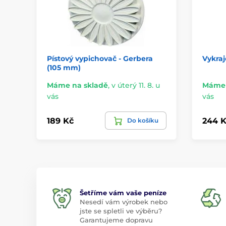
Pístový vypichovač - Gerbera
Vykraj
(105 mm)
Máme na skladě
,
v úterý 11. 8. u
Máme 
vás
vás
189 Kč
244 K
Do košíku
Šetříme vám vaše peníze
Nesedí vám výrobek nebo
jste se spletli ve výběru?
Garantujeme dopravu