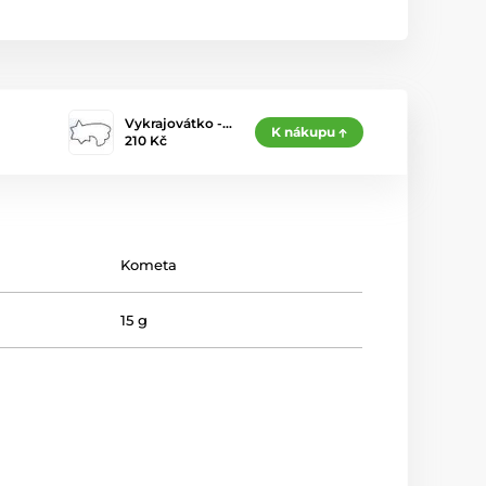
Vykrajovátko -…
K nákupu
210 Kč
Kometa
15 g