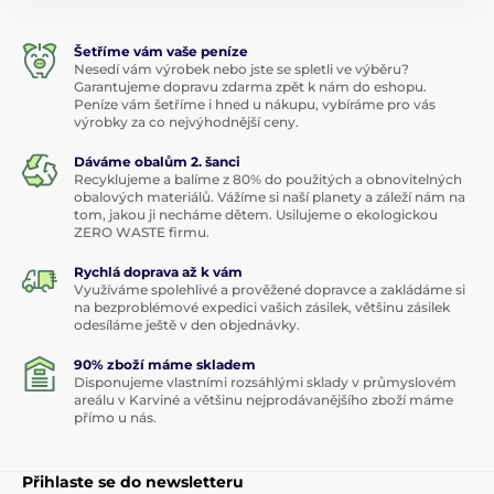
Související produkty
Vykrajovačka nerez PRASE
Vykrajovátko - 
velká
Máme na skladě
,
v pondělí 10. 8.
Máme na skladě
u vás
u vás
47 Kč
120 Kč
Do košíku