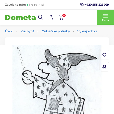
+420 555 222 029
Zavolejte nám
(Po-Pá 7-15)
0
Menu
Úvod
Kuchyně
Cukrářské potřeby
Vykrajovátka