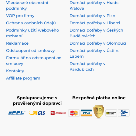
Zde napište váš e-mail
Přihlásit
Potřebujete poradit
online
Zákaznický servis je k dispozici
+420 555 222 029
eshop@dometa.cz
Kde nás najdete
Čeština
Jsme také na:
Facebook
Instagram
Informace pro vás
Místa osobních odběrů
Doprava a platba
Domácí potřeby v Praze
Jak na vrácení zboží
Domácí potřeby v Brně
Jak balíme objednávky
Domácí potřeby v Ostravě
Všeobecné obchodní
Domácí potřeby v Hradci