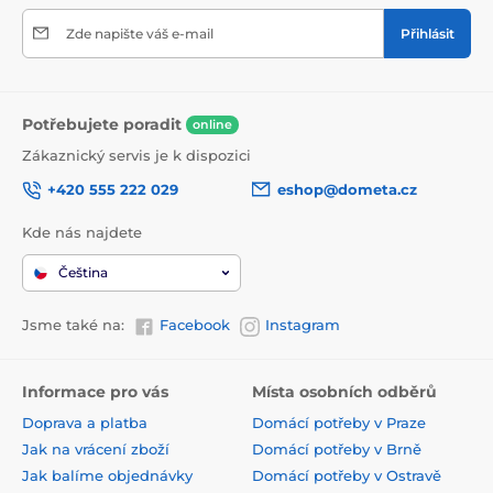
Šetříme vám vaše peníze
Nesedí vám výrobek nebo jste se spletli ve výběru?
Garantujeme dopravu zdarma zpět k nám do eshopu.
Peníze vám šetříme i hned u nákupu, vybíráme pro vás
výrobky za co nejvýhodnější ceny.
Dáváme obalům 2. šanci
Recyklujeme a balíme z 80% do použitých a obnovitelných
obalových materiálů. Vážíme si naší planety a záleží nám na
tom, jakou ji necháme dětem. Usilujeme o ekologickou
ZERO WASTE firmu.
Rychlá doprava až k vám
Využíváme spolehlivé a prověžené dopravce a zakládáme si
na bezproblémové expedici vašich zásilek, většinu zásilek
odesíláme ještě v den objednávky.
90% zboží máme skladem
Disponujeme vlastními rozsáhlými sklady v průmyslovém
areálu v Karviné a většinu nejprodávanějšího zboží máme
přímo u nás.
Přihlaste se do newsletteru