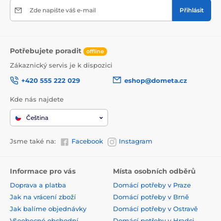
Zde napište váš e-mail
Přihlásit
Potřebujete poradit
offline
Zákaznický servis je k dispozici
+420 555 222 029
eshop@dometa.cz
Kde nás najdete
Čeština
Jsme také na:
Facebook
Instagram
Informace pro vás
Místa osobních odběrů
Doprava a platba
Domácí potřeby v Praze
Jak na vrácení zboží
Domácí potřeby v Brně
Jak balíme objednávky
Domácí potřeby v Ostravě
Všeobecné obchodní
Domácí potřeby v Hradci