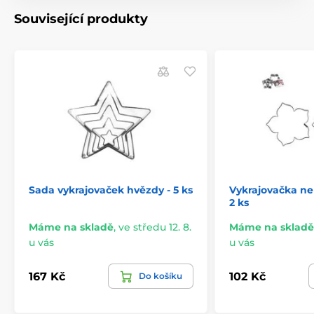
Související produkty
Sada vykrajovaček hvězdy - 5 ks
Vykrajovačka ner
2 ks
Máme na skladě
,
ve středu 12. 8.
Máme na skladě
u vás
u vás
167 Kč
102 Kč
Do košíku