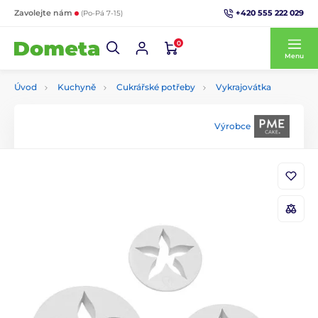
+420 555 222 029
Zavolejte nám
(Po-Pá 7-15)
0
Menu
Úvod
Kuchyně
Cukrářské potřeby
Vykrajovátka
Výrobce