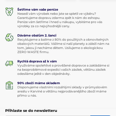
Šetříme vám vaše peníze
Nesedí vám výrobek nebo jste se spletli ve výběru?
Garantujeme dopravu zdarma zpět k nám do eshopu.
Peníze vám šetříme i hned u nákupu, vybíráme pro vás
výrobky za co nejvýhodnější ceny.
Dáváme obalům 2. šanci
Recyklujeme a balíme z 80% do použitých a obnovitelných
obalových materiálů. Vážíme si naší planety a záleží nám na
tom, jakou ji necháme dětem. Usilujeme o ekologickou
ZERO WASTE firmu.
Rychlá doprava až k vám
Využíváme spolehlivé a prověžené dopravce a zakládáme si
na bezproblémové expedici vašich zásilek, většinu zásilek
odesíláme ještě v den objednávky.
90% zboží máme skladem
Disponujeme vlastními rozsáhlými sklady v průmyslovém
areálu v Karviné a většinu nejprodávanějšího zboží máme
přímo u nás.
Přihlaste se do newsletteru