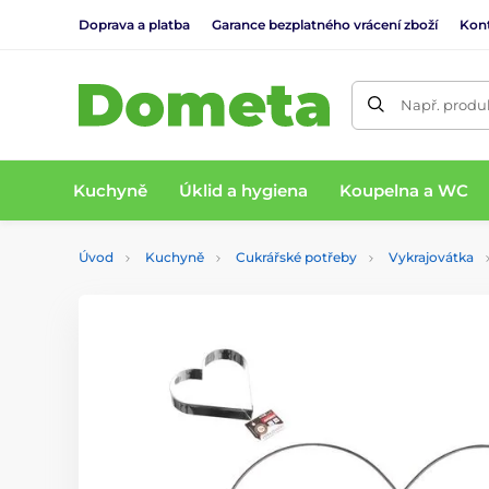
Doprava a platba
Garance bezplatného vrácení zboží
Kon
Např. produk
Kuchyně
Úklid a hygiena
Koupelna a WC
Úvod
Kuchyně
Cukrářské potřeby
Vykrajovátka