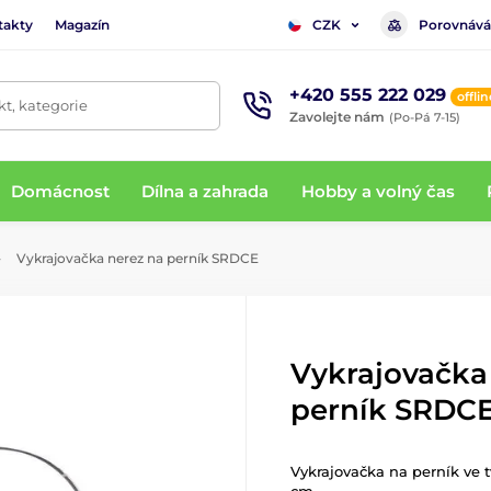
takty
Magazín
Porovnává
CZK
+420 555 222 029
offlin
t, kategorie
Zavolejte nám
(Po-Pá 7-15)
Domácnost
Dílna a zahrada
Hobby a volný čas
Vykrajovačka nerez na perník SRDCE
Vykrajovačka
perník SRDC
Vykrajovačka na perník ve tv