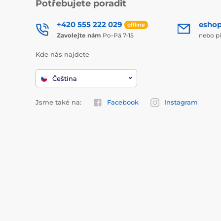
Potřebujete poradit
+420 555 222 029
esho
offline
Zavolejte nám
Po-Pá 7-15
nebo p
Kde nás najdete
Čeština
Jsme také na:
Facebook
Instagram