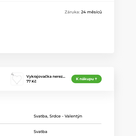
Záruka:
24 měsíců
Vykrajovačka nerez…
K nákupu
77 Kč
Svatba
,
Srdce - Valentýn
Svatba