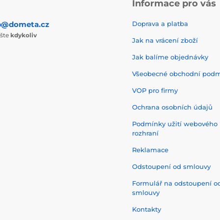
Informace pro vás
p@dometa.cz
Doprava a platba
ište
kdykoliv
Jak na vrácení zboží
Jak balíme objednávky
Všeobecné obchodní pod
VOP pro firmy
Ochrana osobních údajů
Podmínky užití webového
rozhraní
Reklamace
Odstoupení od smlouvy
Formulář na odstoupení o
smlouvy
Kontakty