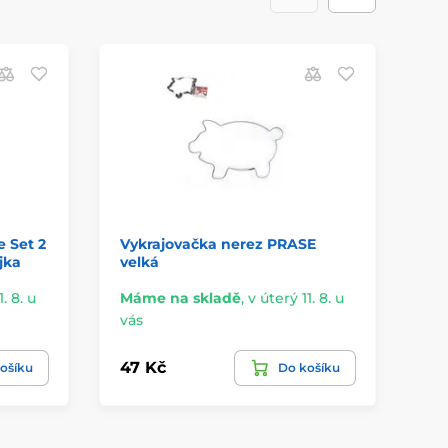
e Set 2
Vykrajovačka nerez PRASE
Vy
jka
velká
M
. 8. u
Máme na skladě
,
v úterý 11. 8. u
Má
vás
vá
47 Kč
47
ošíku
Do košíku