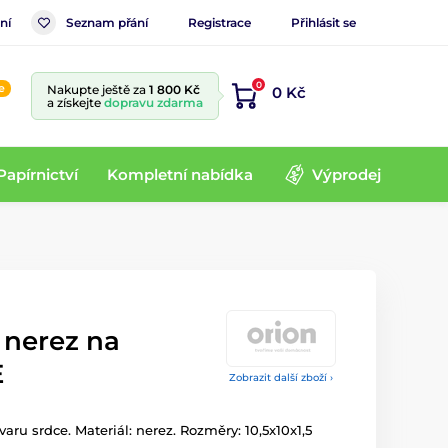
ní
Seznam přání
Registrace
Přihlásit se
0
e
Nakupte ještě za
1 800 Kč
0 Kč
a získejte
dopravu zdarma
Papírnictví
Kompletní nabídka
Výprodej
 nerez na
E
Zobrazit další zboží ›
aru srdce. Materiál: nerez. Rozměry: 10,5x10x1,5