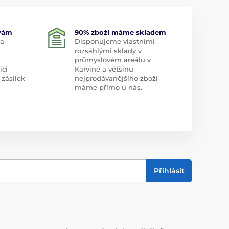
 vám
90% zboží máme skladem
 a
Disponujeme vlastními
rozsáhlými sklady v
průmyslovém areálu v
ici
Karviné a většinu
 zásilek
nejprodávanějšího zboží
máme přímo u nás.
Přihlásit