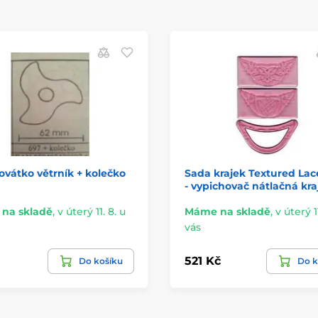
ovátko větrník + kolečko
Sada krajek Textured Lac
- vypichovač nátlačná kra
na skladě
,
v úterý 11. 8. u
Máme na skladě
,
v úterý 11
vás
521 Kč
Do košíku
Do k