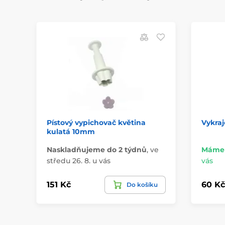
Pístový vypichovač květina
Vykraj
kulatá 10mm
Naskladňujeme do 2 týdnů
,
ve
Máme 
středu 26. 8. u vás
vás
151 Kč
60 Kč
Do košíku