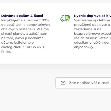
Dáváme obalům 2. šanci
Rychlá doprava až k
Recyklujeme a balíme z 80%
Využíváme spolehlivé
do použitých a obnovitelných
prověžené dopravce a
obalových materiálů. Vážíme
zakládáme si na
si naší planety a záleží nám
bezproblémové exped
na tom, jakou ji necháme
vašich zásilek, většinu
dětem. Usilujeme o
odesíláme ještě v den
ekologickou ZERO WASTE
objednávky.
firmu.
Zde napište váš e-mail