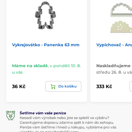
Vykrajovátko - Panenka 63 mm
Vypichovač - Ang
Máme na skladě
,
v pondělí 10. 8.
Naskladňujeme 
u vás
středu 26. 8. u vá
36 Kč
333 Kč
Do košíku
Šetříme vám vaše peníze
Nesedí vám výrobek nebo jste se spletli ve výběru?
Garantujeme dopravu zdarma zpět k nám do eshopu.
Peníze vám šetříme i hned u nákupu, vybíráme pro vás
výrobky za co nejvýhodnější ceny.