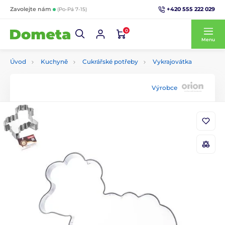
+420 555 222 029
Zavolejte nám
(Po-Pá 7-15)
0
Menu
Úvod
Kuchyně
Cukrářské potřeby
Vykrajovátka
Výrobce