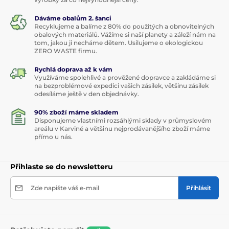
Dáváme obalům 2. šanci
Recyklujeme a balíme z 80% do použitých a obnovitelných
obalových materiálů. Vážíme si naší planety a záleží nám na
tom, jakou ji necháme dětem. Usilujeme o ekologickou
ZERO WASTE firmu.
Rychlá doprava až k vám
Využíváme spolehlivé a prověžené dopravce a zakládáme si
na bezproblémové expedici vašich zásilek, většinu zásilek
odesíláme ještě v den objednávky.
90% zboží máme skladem
Disponujeme vlastními rozsáhlými sklady v průmyslovém
areálu v Karviné a většinu nejprodávanějšího zboží máme
přímo u nás.
Přihlaste se do newsletteru
Zde napište váš e-mail
Přihlásit