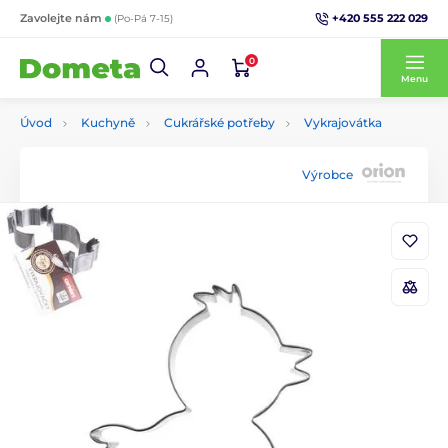
+420 555 222 029
Zavolejte nám
(Po-Pá 7-15)
0
Menu
Úvod
Kuchyně
Cukrářské potřeby
Vykrajovátka
Výrobce