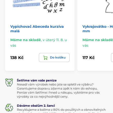
Vypichovač Abeceda kurzíva
Vykrajovátko - H
malá
mm
Máme na skladě
,
v úterý 11. 8. u
Máme na skladě
vás
vás
138 Kč
117 Kč
Do košíku
Šetříme vám vaše peníze
Nesedí vám výrobek nebo jste se spletli ve výběru?
Garantujeme dopravu zdarma zpět k nám do eshopu.
Peníze vám šetříme i hned u nákupu, vybíráme pro vás
výrobky za co nejvýhodnější ceny.
Dáváme obalům 2. šanci
Recyklujeme a balíme z 80% do použitých a obnovitelných