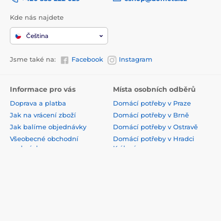
Kde nás najdete
Čeština
Jsme také na:
Facebook
Instagram
Informace pro vás
Místa osobních odběrů
Doprava a platba
Domácí potřeby v Praze
Jak na vrácení zboží
Domácí potřeby v Brně
Jak balíme objednávky
Domácí potřeby v Ostravě
Všeobecné obchodní
Domácí potřeby v Hradci
podmínky
Králové
VOP pro firmy
Domácí potřeby v Plzni
Ochrana osobních údajů
Domácí potřeby v Liberci
Podmínky užití webového
Domácí potřeby v Českých
rozhraní
Budějovicích
Reklamace
Domácí potřeby v Olomoucí
Odstoupení od smlouvy
Domácí potřeby v Ústí n.