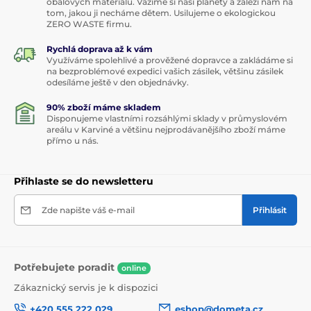
obalových materiálů. Vážíme si naší planety a záleží nám na
tom, jakou ji necháme dětem. Usilujeme o ekologickou
ZERO WASTE firmu.
Rychlá doprava až k vám
Využíváme spolehlivé a prověžené dopravce a zakládáme si
na bezproblémové expedici vašich zásilek, většinu zásilek
odesíláme ještě v den objednávky.
90% zboží máme skladem
Disponujeme vlastními rozsáhlými sklady v průmyslovém
areálu v Karviné a většinu nejprodávanějšího zboží máme
přímo u nás.
Přihlaste se do newsletteru
Zde napište váš e-mail
Přihlásit
Potřebujete poradit
online
Zákaznický servis je k dispozici
+420 555 222 029
eshop@dometa.cz