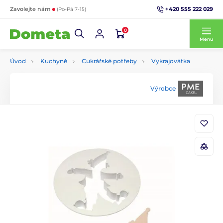
+420 555 222 029
Zavolejte nám
(Po-Pá 7-15)
0
Menu
Úvod
Kuchyně
Cukrářské potřeby
Vykrajovátka
Výrobce