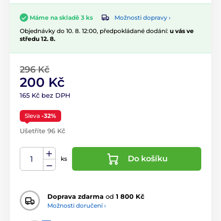
Možnosti dopravy ›
Máme na skladě 3 ks
Objednávky do 10. 8. 12:00, předpokládané dodání:
u vás ve
středu 12. 8.
296 Kč
200 Kč
165 Kč bez DPH
Sleva
-32%
Ušetříte 96 Kč
Do košíku
ks
Doprava zdarma
od
1 800 Kč
Možnosti doručení ›