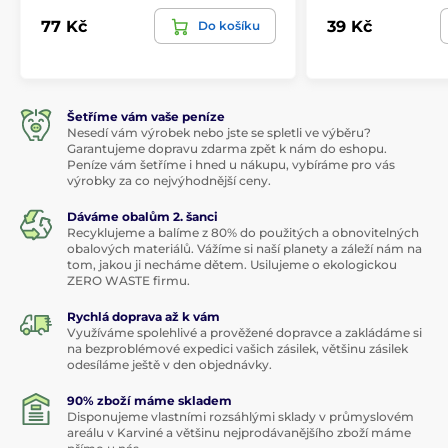
77 Kč
39 Kč
Do košíku
Šetříme vám vaše peníze
Nesedí vám výrobek nebo jste se spletli ve výběru?
Garantujeme dopravu zdarma zpět k nám do eshopu.
Peníze vám šetříme i hned u nákupu, vybíráme pro vás
výrobky za co nejvýhodnější ceny.
Dáváme obalům 2. šanci
Recyklujeme a balíme z 80% do použitých a obnovitelných
obalových materiálů. Vážíme si naší planety a záleží nám na
tom, jakou ji necháme dětem. Usilujeme o ekologickou
ZERO WASTE firmu.
Rychlá doprava až k vám
Využíváme spolehlivé a prověžené dopravce a zakládáme si
na bezproblémové expedici vašich zásilek, většinu zásilek
odesíláme ještě v den objednávky.
90% zboží máme skladem
Disponujeme vlastními rozsáhlými sklady v průmyslovém
areálu v Karviné a většinu nejprodávanějšího zboží máme