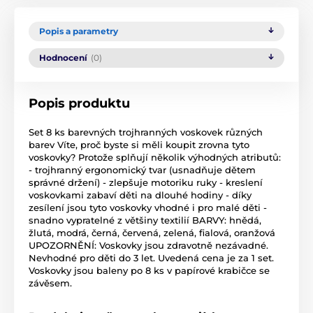
Popis a parametry
Hodnocení
(0)
Popis produktu
Set 8 ks barevných trojhranných voskovek různých
barev Víte, proč byste si měli koupit zrovna tyto
voskovky? Protože splňují několik výhodných atributů:
- trojhranný ergonomický tvar (usnadňuje dětem
správné držení) - zlepšuje motoriku ruky - kreslení
voskovkami zabaví děti na dlouhé hodiny - díky
zesílení jsou tyto voskovky vhodné i pro malé děti -
snadno vypratelné z většiny textilií BARVY: hnědá,
žlutá, modrá, černá, červená, zelená, fialová, oranžová
UPOZORNĚNÍ: Voskovky jsou zdravotně nezávadné.
Nevhodné pro děti do 3 let. Uvedená cena je za 1 set.
Voskovky jsou baleny po 8 ks v papírové krabičce se
závěsem.