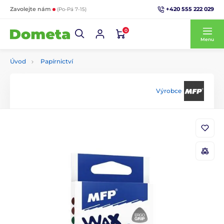
+420 555 222 029
Zavolejte nám
(Po-Pá 7-15)
0
Menu
Úvod
Papírnictví
Výrobce