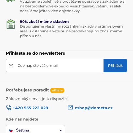
Využíváme spolehlivé a prověžené dopravce a zakládáme si
na bezproblémové expedici vašich zásilek, většinu zásilek
odesíláme ještě v den objednávky.
90% zboží máme skladem
Disponujeme vlastními rozsáhlými sklady v průmyslovém
areálu v Karviné a většinu nejprodávanějšího zboží máme
přímo u nás.
Přihlaste se do newsletteru
Zde napište váš e-mail
Přihlásit
Potřebujete poradit
offline
Zákaznický servis je k dispozici
+420 555 222 029
eshop@dometa.cz
Kde nás najdete
Čeština