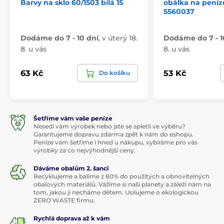
Barvy na sklo 60/1503 bílá 15
obálka na peníz
5560037
Dodáme do 7 - 10 dní
,
v úterý 18.
Dodáme do 7 - 1
8. u vás
8. u vás
63 Kč
53 Kč
Do košíku
Šetříme vám vaše peníze
Nesedí vám výrobek nebo jste se spletli ve výběru?
Garantujeme dopravu zdarma zpět k nám do eshopu.
Peníze vám šetříme i hned u nákupu, vybíráme pro vás
výrobky za co nejvýhodnější ceny.
Dáváme obalům 2. šanci
Recyklujeme a balíme z 80% do použitých a obnovitelných
obalových materiálů. Vážíme si naší planety a záleží nám na
tom, jakou ji necháme dětem. Usilujeme o ekologickou
ZERO WASTE firmu.
Rychlá doprava až k vám