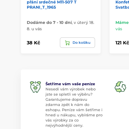
přání srdečné M11-507 T
Konfet
PRANI_T_1965
Svatba
Dodáme do 7 - 10 dní
,
v úterý 18.
Máme 
8. u vás
vás
38 Kč
121 Kč
Do košíku
Šetříme vám vaše peníze
Nesedí vám výrobek nebo
jste se spletli ve výběru?
Garantujeme dopravu
zdarma zpět k nám do
eshopu. Peníze vám šetříme i
hned u nákupu, vybíráme pro
vás výrobky za co
nejvýhodnější ceny.