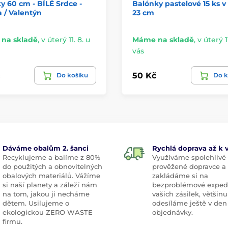
y 60 cm - BÍLÉ Srdce -
Balónky pastelové 15 ks v 
 / Valentýn
23 cm
na skladě
,
v úterý 11. 8. u
Máme na skladě
,
v úterý 11
vás
50 Kč
Do košíku
Do k
Dáváme obalům 2. šanci
Rychlá doprava až k
Recyklujeme a balíme z 80%
Využíváme spolehlivé
do použitých a obnovitelných
prověžené dopravce a
obalových materiálů. Vážíme
zakládáme si na
si naší planety a záleží nám
bezproblémové exped
na tom, jakou ji necháme
vašich zásilek, většinu
dětem. Usilujeme o
odesíláme ještě v den
ekologickou ZERO WASTE
objednávky.
firmu.