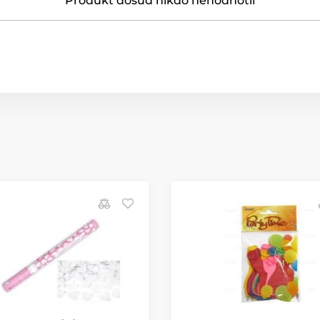
Produkt dosud nikdo nehodnotil