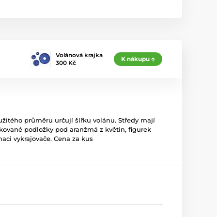
Volánová krajka
K nákupu
300 Kč
žitého průměru určují šířku volánu. Středy mají
bkované podložky pod aranžmá z květin, figurek
aci vykrajovače. Cena za kus