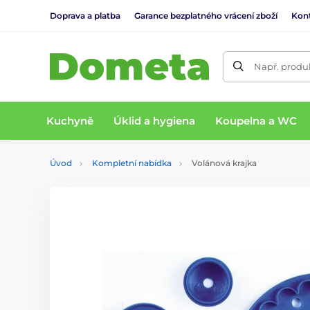
Doprava a platba
Garance bezplatného vrácení zboží
Kon
Např. produk
Kuchyně
Úklid a hygiena
Koupelna a WC
Úvod
Kompletní nabídka
Volánová krajka