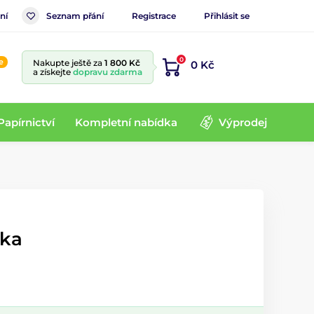
ní
Seznam přání
Registrace
Přihlásit se
0
e
Nakupte ještě za
1 800 Kč
0 Kč
a získejte
dopravu zdarma
Papírnictví
Kompletní nabídka
Výprodej
jka