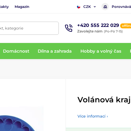
takty
Magazín
Porovnává
CZK
+420 555 222 029
offlin
t, kategorie
Zavolejte nám
(Po-Pá 7-15)
Domácnost
Dílna a zahrada
Hobby a volný čas
Volánová kra
Více informací ›