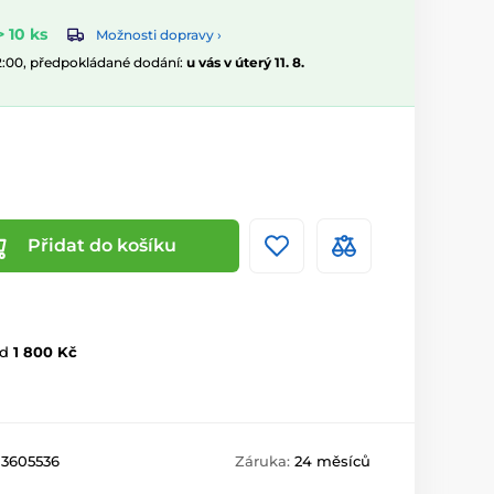
 10 ks
Možnosti dopravy ›
12:00, předpokládané dodání:
u vás v úterý 11. 8.
Přidat do košíku
d
1 800 Kč
13605536
Záruka:
24 měsíců