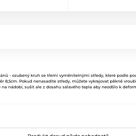
ánů - ozubený kruh se třemi vyměnitelnými středy, které podle pou
ůměr 8,5cm. Pokud nenasadíte středy, můžete vykrajovat pěkně vrou
na nádobí, sušit ale z dosahu sálavého tepla aby neodšlo k deform