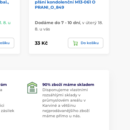
bal.,
přání kondolenční M13-061 O
Hr
PRANI_O_849
M
. 8. u
Dodáme do 7 - 10 dní
,
v úterý 18.
Na
8. u vás
stř
33 Kč
18
ošíku
Do košíku
 vám
90% zboží máme skladem
 a
Disponujeme vlastními
rozsáhlými sklady v
průmyslovém areálu v
ici
Karviné a většinu
 zásilek
nejprodávanějšího zboží
máme přímo u nás.