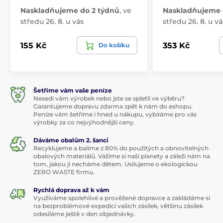
Naskladňujeme do 2 týdnů
,
ve
Naskladňujeme 
středu 26. 8. u vás
středu 26. 8. u vá
155 Kč
353 Kč
Do košíku
Šetříme vám vaše peníze
Nesedí vám výrobek nebo jste se spletli ve výběru?
Garantujeme dopravu zdarma zpět k nám do eshopu.
Peníze vám šetříme i hned u nákupu, vybíráme pro vás
výrobky za co nejvýhodnější ceny.
Dáváme obalům 2. šanci
Recyklujeme a balíme z 80% do použitých a obnovitelných
obalových materiálů. Vážíme si naší planety a záleží nám na
tom, jakou ji necháme dětem. Usilujeme o ekologickou
ZERO WASTE firmu.
Rychlá doprava až k vám
Využíváme spolehlivé a prověžené dopravce a zakládáme si
na bezproblémové expedici vašich zásilek, většinu zásilek
odesíláme ještě v den objednávky.