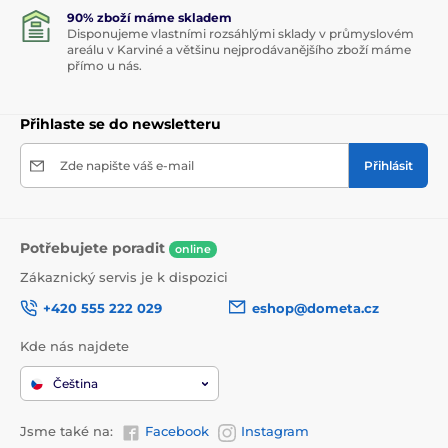
90% zboží máme skladem
Disponujeme vlastními rozsáhlými sklady v průmyslovém
areálu v Karviné a většinu nejprodávanějšího zboží máme
přímo u nás.
Přihlaste se do newsletteru
Zde napište váš e-mail
Přihlásit
Potřebujete poradit
online
Zákaznický servis je k dispozici
+420 555 222 029
eshop@dometa.cz
Kde nás najdete
Čeština
Jsme také na:
Facebook
Instagram