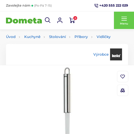
+420 555 222 029
Zavolejte nám
(Po-Pá 7-15)
0
Menu
Úvod
Kuchyně
Stolování
Příbory
Vidličky
Výrobce