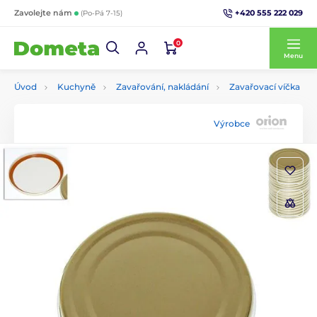
+420 555 222 029
Zavolejte nám
(Po-Pá 7-15)
0
Menu
Úvod
Kuchyně
Zavařování, nakládání
Zavařovací víčka
Výrobce