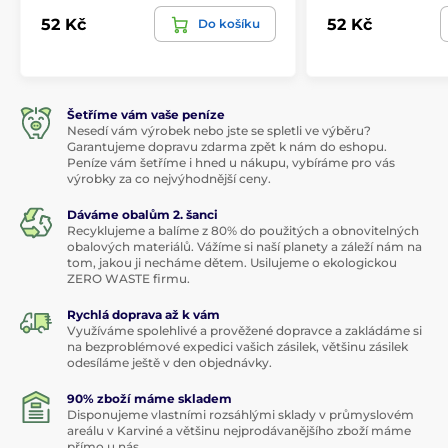
52 Kč
52 Kč
Do košíku
Šetříme vám vaše peníze
Nesedí vám výrobek nebo jste se spletli ve výběru?
Garantujeme dopravu zdarma zpět k nám do eshopu.
Peníze vám šetříme i hned u nákupu, vybíráme pro vás
výrobky za co nejvýhodnější ceny.
Dáváme obalům 2. šanci
Recyklujeme a balíme z 80% do použitých a obnovitelných
obalových materiálů. Vážíme si naší planety a záleží nám na
tom, jakou ji necháme dětem. Usilujeme o ekologickou
ZERO WASTE firmu.
Rychlá doprava až k vám
Využíváme spolehlivé a prověžené dopravce a zakládáme si
na bezproblémové expedici vašich zásilek, většinu zásilek
odesíláme ještě v den objednávky.
90% zboží máme skladem
Disponujeme vlastními rozsáhlými sklady v průmyslovém
areálu v Karviné a většinu nejprodávanějšího zboží máme
přímo u nás.