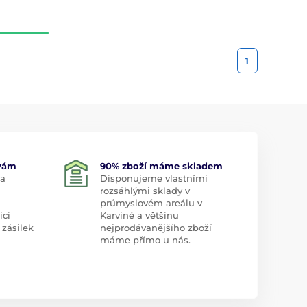
1
 vám
90% zboží máme skladem
 a
Disponujeme vlastními
rozsáhlými sklady v
průmyslovém areálu v
ici
Karviné a většinu
 zásilek
nejprodávanějšího zboží
máme přímo u nás.