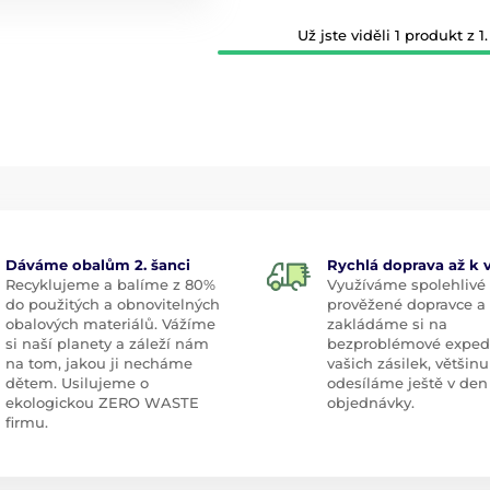
Už jste viděli 1 produkt z 1.
Dáváme obalům 2. šanci
Rychlá doprava až k
Recyklujeme a balíme z 80%
Využíváme spolehlivé
do použitých a obnovitelných
prověžené dopravce a
obalových materiálů. Vážíme
zakládáme si na
si naší planety a záleží nám
bezproblémové exped
na tom, jakou ji necháme
vašich zásilek, většinu
dětem. Usilujeme o
odesíláme ještě v den
ekologickou ZERO WASTE
objednávky.
firmu.