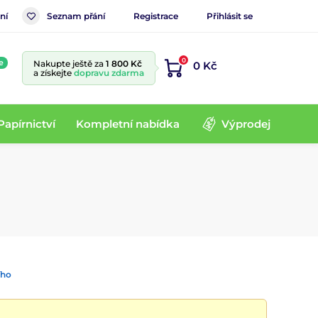
ní
Seznam přání
Registrace
Přihlásit se
0
e
Nakupte ještě za
1 800 Kč
0 Kč
a získejte
dopravu zdarma
Papírnictví
Kompletní nabídka
Výprodej
ího