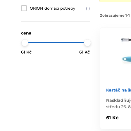
ORION domácí potřeby
(1)
Zobrazujeme 1-1 
cena
61 Kč
61 Kč
Kartáč na ša
Naskladňuj
středu 26. 8
61 Kč