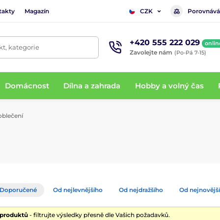
takty
Magazín
Porovnává
CZK
+420 555 222 029
onlin
t, kategorie
Zavolejte nám
(Po-Pá 7-15)
Domácnost
Dílna a zahrada
Hobby a volný čas
oblečení
Doporučené
Od nejlevnějšího
Od nejdražšího
Od nejnovějš
 produktů
- filtrujte výsledky přesně dle Vašich požadavků.