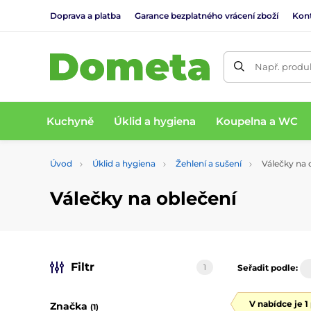
Doprava a platba
Garance bezplatného vrácení zboží
Kon
Např. produk
Kuchyně
Úklid a hygiena
Koupelna a WC
Úvod
Úklid a hygiena
Žehlení a sušení
Válečky na 
Válečky na oblečení
Filtr
1
Seřadit podle:
V nabídce je 1
Značka
(1)