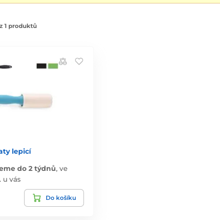
z 1 produktů
ty lepicí
eme do 2 týdnů
,
ve
. u vás
Do košíku