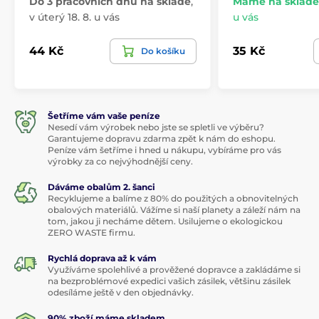
Do 3 pracovních dnů na skladě
,
Máme na skladě
v úterý 18. 8. u vás
u vás
44 Kč
35 Kč
Do košíku
Šetříme vám vaše peníze
Nesedí vám výrobek nebo jste se spletli ve výběru?
Garantujeme dopravu zdarma zpět k nám do eshopu.
Peníze vám šetříme i hned u nákupu, vybíráme pro vás
výrobky za co nejvýhodnější ceny.
Dáváme obalům 2. šanci
Recyklujeme a balíme z 80% do použitých a obnovitelných
obalových materiálů. Vážíme si naší planety a záleží nám na
tom, jakou ji necháme dětem. Usilujeme o ekologickou
ZERO WASTE firmu.
Rychlá doprava až k vám
Využíváme spolehlivé a prověžené dopravce a zakládáme si
na bezproblémové expedici vašich zásilek, většinu zásilek
odesíláme ještě v den objednávky.
90% zboží máme skladem