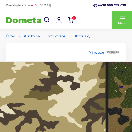
+420 555 222 029
Zavolejte nám
(Po-Pá 7-15)
0
Menu
Úvod
Kuchyně
Stolování
Ubrousky
Výrobce