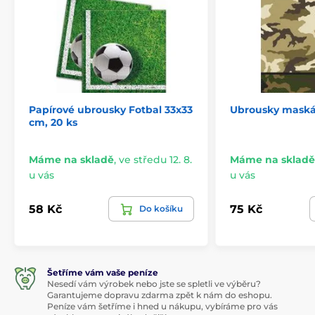
Papírové ubrousky Fotbal 33x33
Ubrousky maskáč
cm, 20 ks
Máme na skladě
,
ve středu 12. 8.
Máme na skladě
u vás
u vás
58 Kč
75 Kč
Do košíku
Šetříme vám vaše peníze
Nesedí vám výrobek nebo jste se spletli ve výběru?
Garantujeme dopravu zdarma zpět k nám do eshopu.
Peníze vám šetříme i hned u nákupu, vybíráme pro vás