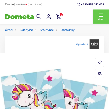
+420 555 222 029
Zavolejte nám
(Po-Pá 7-15)
0
Menu
Úvod
Kuchyně
Stolování
Ubrousky
Výrobce