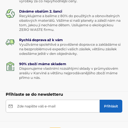
výrobky za co nejvýhodnější ceny.
Dáváme obalům 2. šanci
Recyklujeme a balíme z 80% do použitých a obnovitelných
obalových materiálů. Vážíme si naší planety a záleží nám na
tom, jakou ji necháme dětem. Usilujeme o ekologickou
ZERO WASTE firmu.
Rychlá doprava až k vám
Využíváme spolehlivé a prověžené dopravce a zakládáme si
na bezproblémové expedici vašich zásilek, většinu zásilek
odesíláme ještě v den objednávky.
90% zboží máme skladem
Disponujeme vlastními rozsáhlými sklady v průmyslovém
areálu v Karviné a většinu nejprodávanějšího zboží máme
přímo u nás.
Přihlaste se do newsletteru
Zde napište váš e-mail
Přihlásit