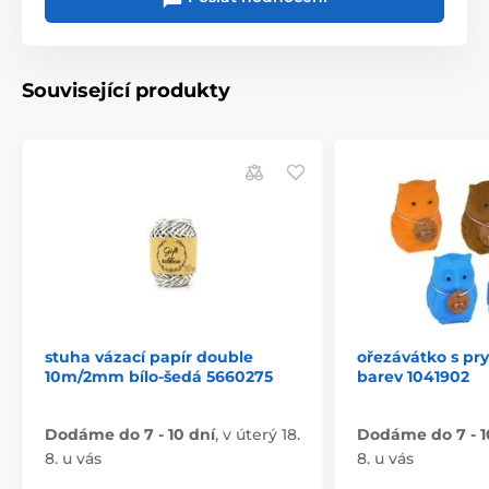
Související produkty
stuha vázací papír double
ořezávátko s pry
10m/2mm bílo-šedá 5660275
barev 1041902
Dodáme do 7 - 10 dní
,
v úterý 18.
Dodáme do 7 - 1
8. u vás
8. u vás