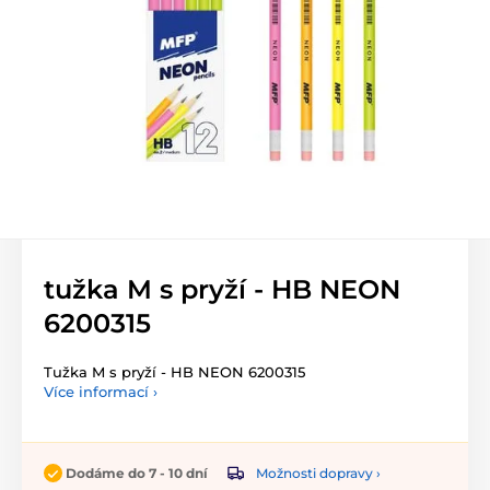
tužka M s pryží - HB NEON
6200315
Tužka M s pryží - HB NEON 6200315
Více informací ›
Možnosti dopravy ›
Dodáme do 7 - 10 dní