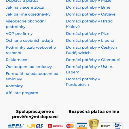
Doprava a platba
Domácí potřeby v Praze
Jak na vrácení zboží
Domácí potřeby v Brně
Jak balíme objednávky
Domácí potřeby v Ostravě
Všeobecné obchodní
Domácí potřeby v Hradci
podmínky
Králové
VOP pro firmy
Domácí potřeby v Plzni
Ochrana osobních údajů
Domácí potřeby v Liberci
Podmínky užití webového
Domácí potřeby v Českých
rozhraní
Budějovicích
Reklamace
Domácí potřeby v Olomoucí
Odstoupení od smlouvy
Domácí potřeby v Ústí n.
Labem
Formulář na odstoupení od
smlouvy
Domácí potřeby v
Pardubicích
Kontakty
Affiliate program
Spolupracujeme s
Bezpečná platba online
prověřenými dopravci