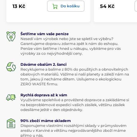
13 Kč
54 Kč
Do košíku
Šetříme vám vaše peníze
Nesedí vám výrobek nebo jste se spletli ve výběru?
Garantujeme dopravu zdarma zpět k nám do eshopu.
Peníze vám šetříme i hned u nákupu, vybíráme pro vás
výrobky za co nejvýhodnější ceny.
Dáváme obalům 2. šanci
Recyklujeme a balíme z 80% do použitých a obnovitelných
obalových materiálů. Vážíme si naší planety a záleží nám na
tom, jakou ji necháme dětem. Usilujeme o ekologickou
ZERO WASTE firmu.
Rychlá doprava až k vám
Využíváme spolehlivé a prověžené dopravce a zakládáme si
na bezproblémové expedici vašich zásilek, většinu zásilek
odesíláme ještě v den objednávky.
90% zboží máme skladem
Disponujeme vlastními rozsáhlými sklady v průmyslovém
areálu v Karviné a většinu nejprodávanějšího zboží máme
přímo u nás.