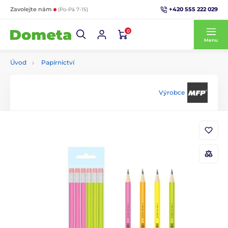
+420 555 222 029
Zavolejte nám
(Po-Pá 7-15)
0
Menu
Úvod
Papírnictví
Výrobce