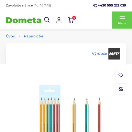
+420 555 222 029
Zavolejte nám
(Po-Pá 7-15)
0
Menu
Úvod
Papírnictví
Výrobce