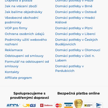
Doprava a platba
Domácí potřeby v Praze
Jak na vrácení zboží
Domácí potřeby v Brně
Jak balíme objednávky
Domácí potřeby v Ostravě
Všeobecné obchodní
Domácí potřeby v Hradci
podmínky
Králové
VOP pro firmy
Domácí potřeby v Plzni
Ochrana osobních údajů
Domácí potřeby v Liberci
Podmínky užití webového
Domácí potřeby v Českých
rozhraní
Budějovicích
Reklamace
Domácí potřeby v Olomoucí
Odstoupení od smlouvy
Domácí potřeby v Ústí n.
Labem
Formulář na odstoupení od
smlouvy
Domácí potřeby v
Pardubicích
Kontakty
Affiliate program
Spolupracujeme s
Bezpečná platba online
prověřenými dopravci