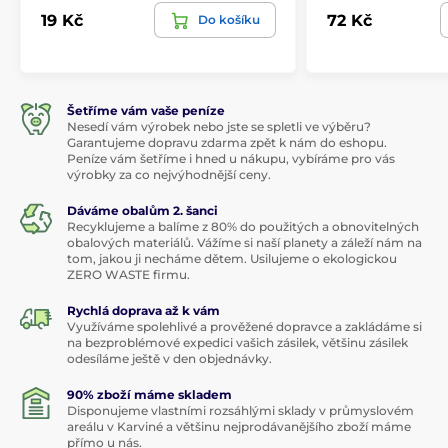
19 Kč
72 Kč
Do košíku
Šetříme vám vaše peníze
Nesedí vám výrobek nebo jste se spletli ve výběru?
Garantujeme dopravu zdarma zpět k nám do eshopu.
Peníze vám šetříme i hned u nákupu, vybíráme pro vás
výrobky za co nejvýhodnější ceny.
Dáváme obalům 2. šanci
Recyklujeme a balíme z 80% do použitých a obnovitelných
obalových materiálů. Vážíme si naší planety a záleží nám na
tom, jakou ji necháme dětem. Usilujeme o ekologickou
ZERO WASTE firmu.
Rychlá doprava až k vám
Využíváme spolehlivé a prověžené dopravce a zakládáme si
na bezproblémové expedici vašich zásilek, většinu zásilek
odesíláme ještě v den objednávky.
90% zboží máme skladem
Disponujeme vlastními rozsáhlými sklady v průmyslovém
areálu v Karviné a většinu nejprodávanějšího zboží máme
přímo u nás.