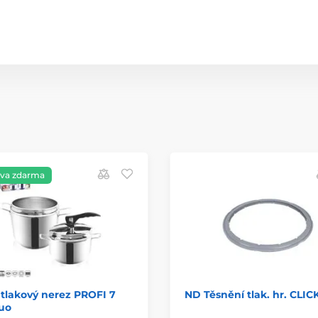
va zdarma
tlakový nerez PROFI 7
ND Těsnění tlak. hr. CLIC
duo