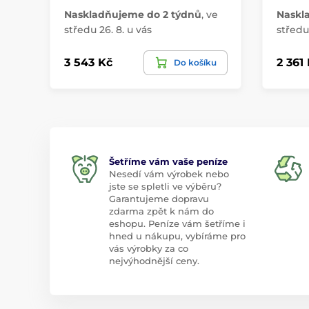
Naskladňujeme do 2 týdnů
,
ve
Naskl
středu 26. 8. u vás
středu 
3 543 Kč
2 361
Do košíku
Šetříme vám vaše peníze
Nesedí vám výrobek nebo
jste se spletli ve výběru?
Garantujeme dopravu
zdarma zpět k nám do
eshopu. Peníze vám šetříme i
hned u nákupu, vybíráme pro
vás výrobky za co
nejvýhodnější ceny.