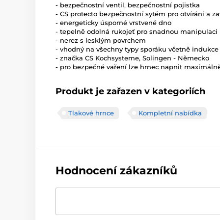
- bezpečnostní ventil, bezpečnostní pojistka
- CS protecto bezpečnostní sytém pro otvírání a za
- energeticky úsporné vrstvené dno
- tepelně odolná rukojeť pro snadnou manipulaci
- nerez s lesklým povrchem
- vhodný na všechny typy sporáku včetně indukce
- značka CS Kochsysteme, Solingen - Německo
- pro bezpečné vaření lze hrnec napnit maximáln
Produkt je zařazen v kategoriích
Tlakové hrnce
Kompletní nabídka
Hodnocení zákazníků