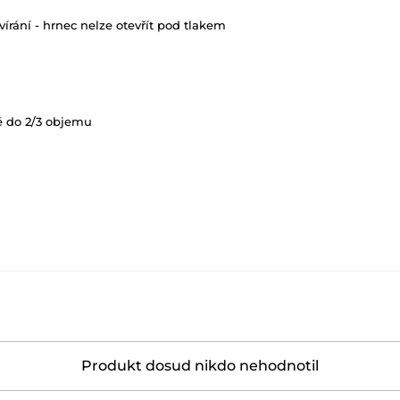
vírání - hrnec nelze otevřít pod tlakem
ě do 2/3 objemu
Produkt dosud nikdo nehodnotil