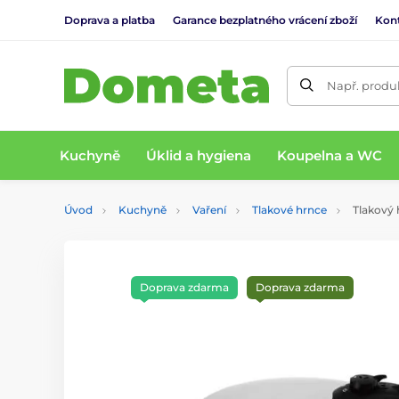
Doprava a platba
Garance bezplatného vrácení zboží
Kon
Např. produk
Kuchyně
Úklid a hygiena
Koupelna a WC
Úvod
Kuchyně
Vaření
Tlakové hrnce
Tlakový
Doprava zdarma
Doprava zdarma