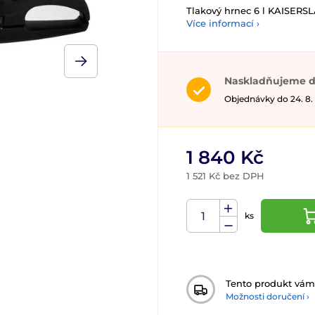
Tlakový hrnec 6 l KAISER
Více informací ›
Naskladňujeme d
Objednávky do 24. 8.
1 840 Kč
1 521 Kč bez DPH
ks
Tento produkt vá
Možnosti doručení ›