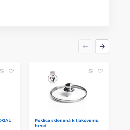
K-GAL
Poklice skleněná k tlakovému
Tě
hrnci
tl