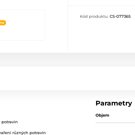
Kód produktu:
CS-077365
ine
Parametry
Objem
h potravin
 vaření různých potravin