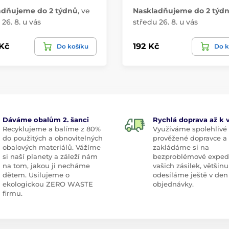
adňujeme do 2 týdnů
,
ve
Naskladňujeme do 2 týd
26. 8. u vás
středu 26. 8. u vás
 Kč
192 Kč
Do košíku
Do k
Dáváme obalům 2. šanci
Rychlá doprava až k
Recyklujeme a balíme z 80%
Využíváme spolehlivé
do použitých a obnovitelných
prověžené dopravce a
obalových materiálů. Vážíme
zakládáme si na
si naší planety a záleží nám
bezproblémové exped
na tom, jakou ji necháme
vašich zásilek, většinu
dětem. Usilujeme o
odesíláme ještě v den
ekologickou ZERO WASTE
objednávky.
firmu.