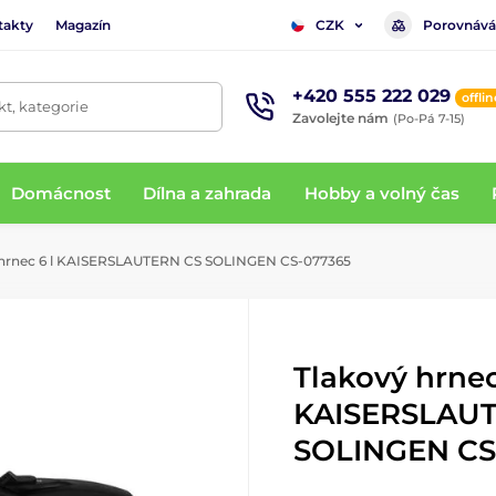
takty
Magazín
Porovnává
CZK
+420 555 222 029
offlin
t, kategorie
Zavolejte nám
(Po-Pá 7-15)
Domácnost
Dílna a zahrada
Hobby a volný čas
 hrnec 6 l KAISERSLAUTERN CS SOLINGEN CS-077365
Tlakový hrnec
KAISERSLAU
SOLINGEN CS