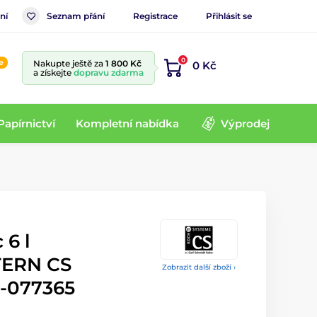
ní
Seznam přání
Registrace
Přihlásit se
0
e
Nakupte ještě za
1 800 Kč
0 Kč
a získejte
dopravu zdarma
Papírnictví
Kompletní nabídka
Výprodej
 6 l
TERN CS
Zobrazit další zboží ›
-077365