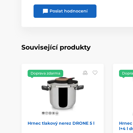
Poslat hodnocení
Související produkty
Doprava zdarma
Dopra
Hrnec tlakový nerez DRONE 5 l
Hrnec 
l+4 l 