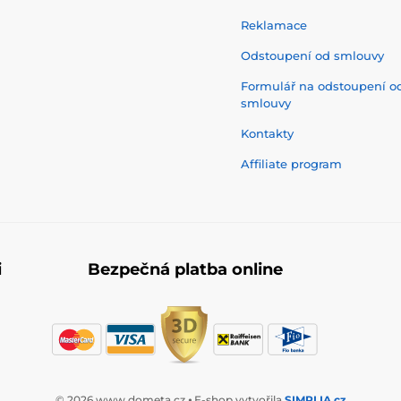
Reklamace
Odstoupení od smlouvy
Formulář na odstoupení o
smlouvy
Kontakty
Affiliate program
i
Bezpečná platba online
© 2026 www.dometa.cz ⦁ E-shop vytvořila
SIMPLIA.cz