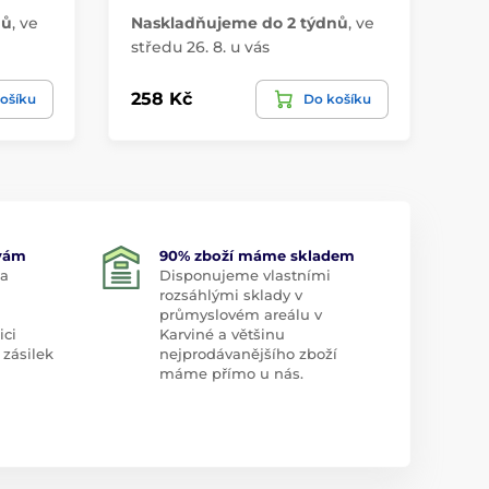
nů
,
ve
Naskladňujeme do 2 týdnů
,
ve
Do
středu 26. 8. u vás
8. 
258 Kč
29
ošíku
Do košíku
 vám
90% zboží máme skladem
 a
Disponujeme vlastními
rozsáhlými sklady v
průmyslovém areálu v
ici
Karviné a většinu
 zásilek
nejprodávanějšího zboží
máme přímo u nás.