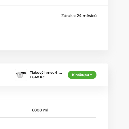
Záruka:
24 měsíců
Tlakový hrnec 6 l…
K nákupu
1 840 Kč
6000 ml