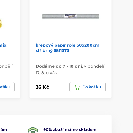
mix
krepový papír role 50x200cm
ma
stříbrný 5811373
+ 
53
ondělí
Dodáme do 7 - 10 dní
,
v pondělí
Do
17. 8. u vás
17.
26 Kč
36
ošíku
Do košíku
 vám
90% zboží máme skladem