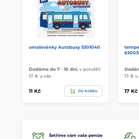
omalovánky Autobusy 5301040
tempe
63003
Dodáme do 7 - 10 dní
,
v pondělí
Dodáme
17. 8. u vás
17. 8. u
11 Kč
17 Kč
Do košíku
Šetříme vám vaše peníze