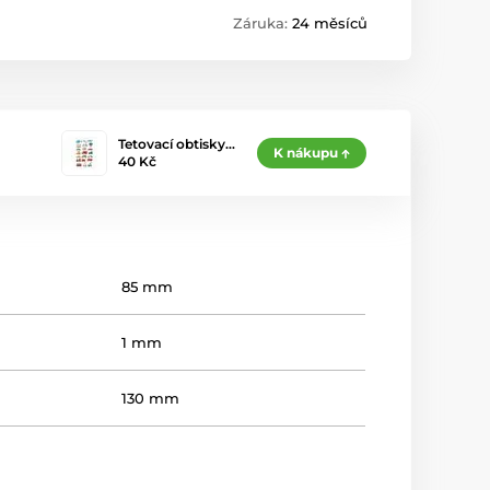
Záruka:
24 měsíců
Tetovací obtisky…
K nákupu
40 Kč
85 mm
1 mm
130 mm