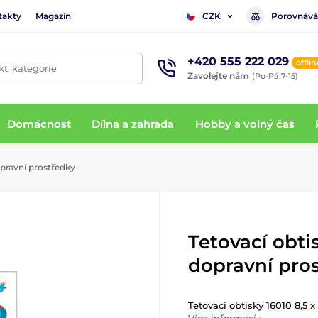
takty
Magazín
Porovnává
CZK
+420 555 222 029
offlin
t, kategorie
Zavolejte nám
(Po-Pá 7-15)
Domácnost
Dílna a zahrada
Hobby a volný čas
opravní prostředky
Tetovací obtis
dopravní pro
Tetovací obtisky 16010 8,5 