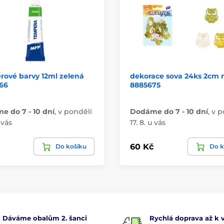
rové barvy 12ml zelená
dekorace sova 24ks 2cm 
66
8885675
 do 7 - 10 dní
,
v pondělí
Dodáme do 7 - 10 dní
,
v p
 vás
17. 8. u vás
60 Kč
Do košíku
Do k
Dáváme obalům 2. šanci
Rychlá doprava až k