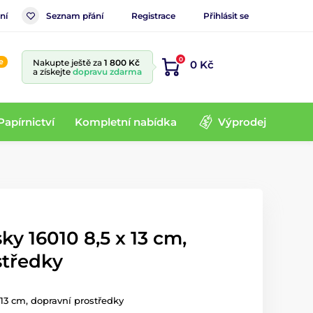
ní
Seznam přání
Registrace
Přihlásit se
0
e
Nakupte ještě za
1 800 Kč
0 Kč
a získejte
dopravu zdarma
Papírnictví
Kompletní nabídka
Výprodej
ky 16010 8,5 x 13 cm,
středky
x 13 cm, dopravní prostředky