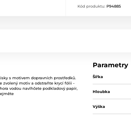
Kód produktu:
P94885
Parametry
Šířka
btisky s motivem dopravních prostředků.
zvolený motiv a odstraňte krycí fólii -
Shora vodou navlhčete podkladový papír,
Hloubka
sejměte
Výška