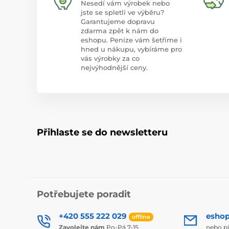
Nesedí vám výrobek nebo
jste se spletli ve výběru?
Garantujeme dopravu
zdarma zpět k nám do
eshopu. Peníze vám šetříme i
hned u nákupu, vybíráme pro
vás výrobky za co
nejvýhodnější ceny.
Přihlaste se do newsletteru
Potřebujete poradit
+420 555 222 029
esho
offline
Zavolejte nám
Po-Pá 7-15
nebo p