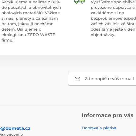
Recyklujeme a balíme z 80%
Využíváme spolehlivé
do použitých a obnovitelných
prověžené dopravce a
obalových materiálů. Vážíme
zakládáme si na
si naší planety a záleží nám
bezproblémové exped
na tom, jakou ji necháme
vašich zásilek, většinu
dětem. Usilujeme o
odesíláme ještě v den
ekologickou ZERO WASTE
objednávky.
firmu.
Zde napište váš e-mail
Informace pro vás
p@dometa.cz
Doprava a platba
ište
kdykoliv